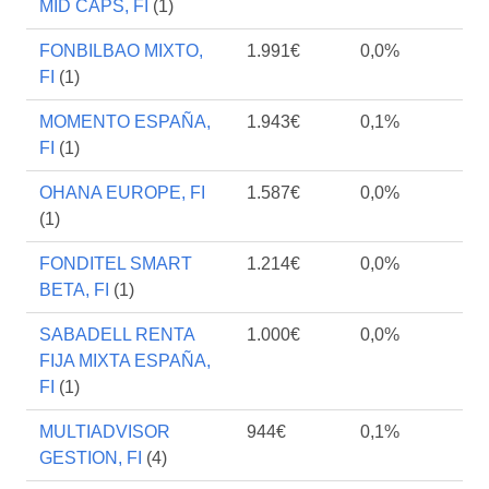
MID CAPS, FI
(1)
FONBILBAO MIXTO,
1.991€
0,0%
FI
(1)
MOMENTO ESPAÑA,
1.943€
0,1%
FI
(1)
OHANA EUROPE, FI
1.587€
0,0%
(1)
FONDITEL SMART
1.214€
0,0%
BETA, FI
(1)
SABADELL RENTA
1.000€
0,0%
FIJA MIXTA ESPAÑA,
FI
(1)
MULTIADVISOR
944€
0,1%
GESTION, FI
(4)