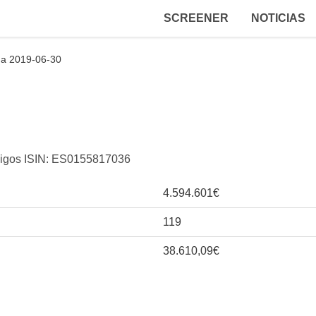
SCREENER
NOTICIAS
 a 2019-06-30
ódigos ISIN: ES0155817036
4.594.601€
119
38.610,09€