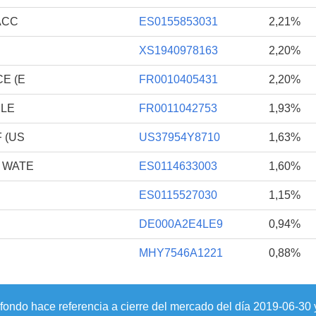
ACC
ES0155853031
2,21%
XS1940978163
2,20%
E (E
FR0010405431
2,20%
BLE
FR0011042753
1,93%
 (US
US37954Y8710
1,63%
 WATE
ES0114633003
1,60%
ES0115527030
1,15%
DE000A2E4LE9
0,94%
MHY7546A1221
0,88%
 fondo hace referencia a cierre del mercado del día
2019-06-30