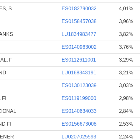
ES, S
ES0182790032
4,01%
ES0158457038
3,96%
BANKS
LU1834983477
3,82%
ES0140963002
3,76%
AL, F
ES0112611001
3,29%
UND
LU0168343191
3,21%
ES0130123039
3,03%
 FI
ES0119199000
2,98%
CIONAL
ES0140634033
2,84%
D FI
ES0156673008
2,53%
GENER
LU0207025593
2,24%