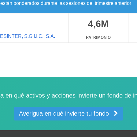
están ponderados durante las sesiones del trimestre anterior
4,6M
ESINTER, S.G.I.I.C., S.A.
PATRIMONIO
a en qué activos y acciones invierte un fondo de i
Averigua en qué invierte tu fondo