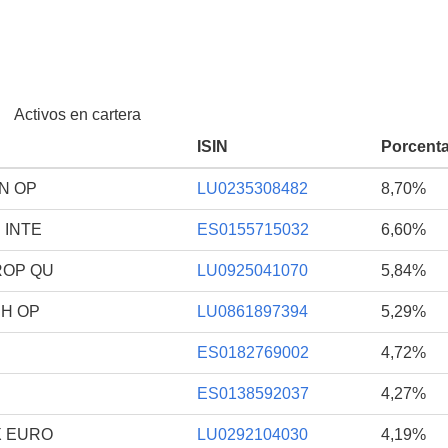
Activos en cartera
ISIN
Porcenta
N OP
LU0235308482
8,70%
 INTE
ES0155715032
6,60%
ROP QU
LU0925041070
5,84%
SH OP
LU0861897394
5,29%
ES0182769002
4,72%
ES0138592037
4,27%
X EURO
LU0292104030
4,19%