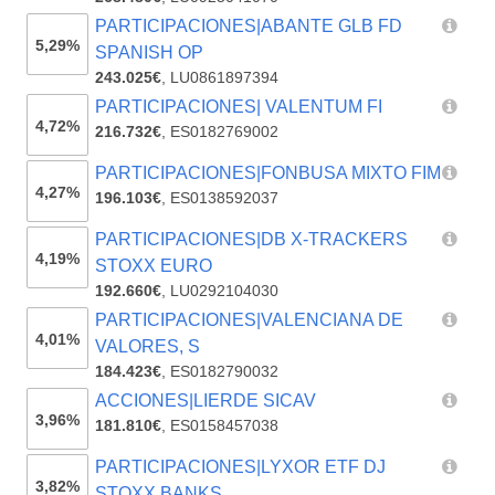
PARTICIPACIONES|ABANTE GLB FD
5,29%
SPANISH OP
243.025€
,
LU0861897394
PARTICIPACIONES| VALENTUM FI
4,72%
216.732€
,
ES0182769002
PARTICIPACIONES|FONBUSA MIXTO FIM
4,27%
196.103€
,
ES0138592037
PARTICIPACIONES|DB X-TRACKERS
4,19%
STOXX EURO
192.660€
,
LU0292104030
PARTICIPACIONES|VALENCIANA DE
4,01%
VALORES, S
184.423€
,
ES0182790032
ACCIONES|LIERDE SICAV
3,96%
181.810€
,
ES0158457038
PARTICIPACIONES|LYXOR ETF DJ
3,82%
STOXX BANKS