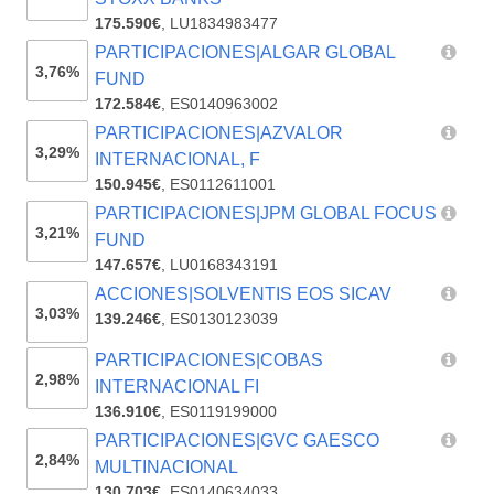
175.590€
,
LU1834983477
PARTICIPACIONES|ALGAR GLOBAL
3,76%
FUND
172.584€
,
ES0140963002
PARTICIPACIONES|AZVALOR
3,29%
INTERNACIONAL, F
150.945€
,
ES0112611001
PARTICIPACIONES|JPM GLOBAL FOCUS
3,21%
FUND
147.657€
,
LU0168343191
ACCIONES|SOLVENTIS EOS SICAV
3,03%
139.246€
,
ES0130123039
PARTICIPACIONES|COBAS
2,98%
INTERNACIONAL FI
136.910€
,
ES0119199000
PARTICIPACIONES|GVC GAESCO
2,84%
MULTINACIONAL
130.703€
,
ES0140634033