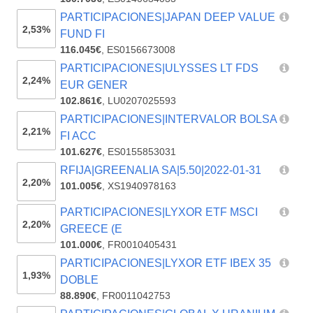
PARTICIPACIONES|JAPAN DEEP VALUE
2,53%
FUND FI
116.045€
,
ES0156673008
PARTICIPACIONES|ULYSSES LT FDS
2,24%
EUR GENER
102.861€
,
LU0207025593
PARTICIPACIONES|INTERVALOR BOLSA
2,21%
FI ACC
101.627€
,
ES0155853031
RFIJA|GREENALIA SA|5.50|2022-01-31
2,20%
101.005€
,
XS1940978163
PARTICIPACIONES|LYXOR ETF MSCI
2,20%
GREECE (E
101.000€
,
FR0010405431
PARTICIPACIONES|LYXOR ETF IBEX 35
1,93%
DOBLE
88.890€
,
FR0011042753