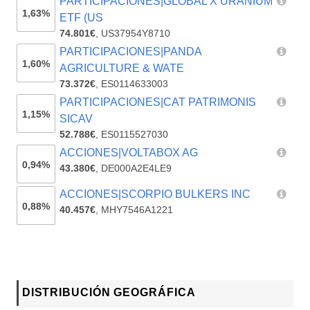
PARTICIPACIONES|GLOBAL X URANIUM
1,63%
ETF (US
74.801€
,
US37954Y8710
PARTICIPACIONES|PANDA
1,60%
AGRICULTURE & WATE
73.372€
,
ES0114633003
PARTICIPACIONES|CAT PATRIMONIS
1,15%
SICAV
52.788€
,
ES0115527030
ACCIONES|VOLTABOX AG
0,94%
43.380€
,
DE000A2E4LE9
ACCIONES|SCORPIO BULKERS INC
0,88%
40.457€
,
MHY7546A1221
DISTRIBUCIÓN GEOGRÁFICA