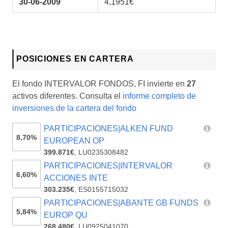
30-06-2009
4,1951€
POSICIONES EN CARTERA
El fondo INTERVALOR FONDOS, FI invierte en
27
activos diferentes. Consulta el
informe completo de
inversiones de la cartera del fondo
PARTICIPACIONES|ALKEN FUND
8,70%
EUROPEAN OP
399.871€
,
LU0235308482
PARTICIPACIONES|INTERVALOR
6,60%
ACCIONES INTE
303.235€
,
ES0155715032
PARTICIPACIONES|ABANTE GB FUNDS
5,84%
EUROP QU
268.480€
,
LU0925041070