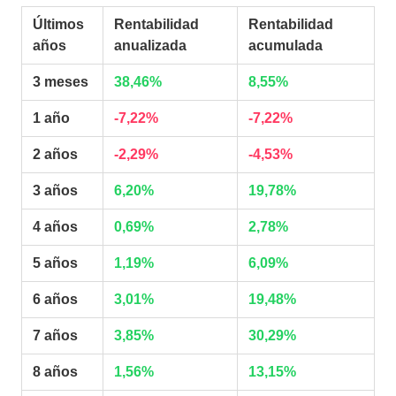
Últimos
Rentabilidad
Rentabilidad
años
anualizada
acumulada
3 meses
38,46%
8,55%
1 año
-7,22%
-7,22%
2 años
-2,29%
-4,53%
3 años
6,20%
19,78%
4 años
0,69%
2,78%
5 años
1,19%
6,09%
6 años
3,01%
19,48%
7 años
3,85%
30,29%
8 años
1,56%
13,15%