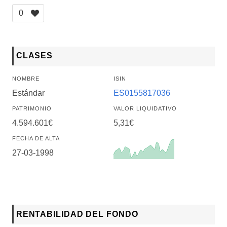
0
CLASES
NOMBRE
ISIN
Estándar
ES0155817036
PATRIMONIO
VALOR LIQUIDATIVO
4.594.601€
5,31€
FECHA DE ALTA
27-03-1998
RENTABILIDAD DEL FONDO