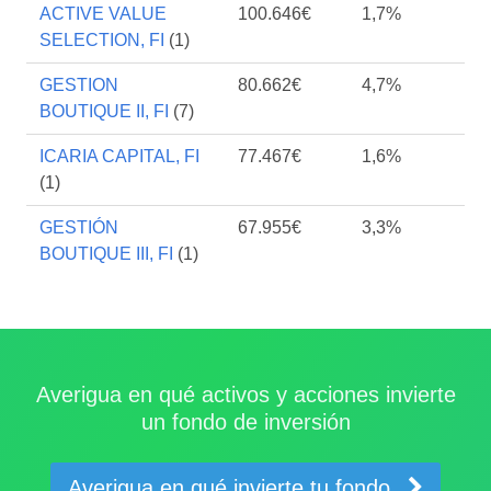
ACTIVE VALUE
100.646€
1,7%
SELECTION, FI
(1)
GESTION
80.662€
4,7%
BOUTIQUE II, FI
(7)
ICARIA CAPITAL, FI
77.467€
1,6%
(1)
GESTIÓN
67.955€
3,3%
BOUTIQUE III, FI
(1)
Averigua en qué activos y acciones invierte
un fondo de inversión
Averigua en qué invierte tu fondo