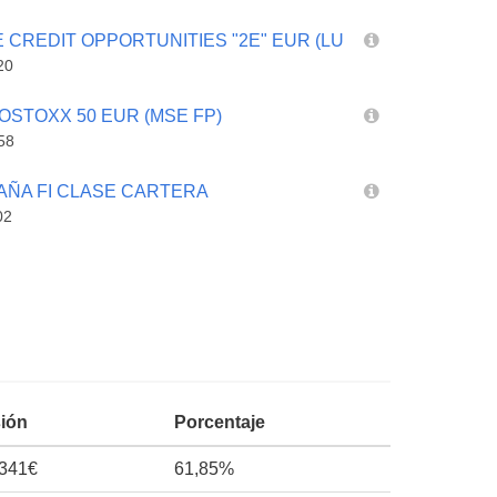
 CREDIT OPPORTUNITIES "2E" EUR (LU
20
ROSTOXX 50 EUR (MSE FP)
58
PAÑA FI CLASE CARTERA
02
sión
Porcentaje
.341€
61,85%