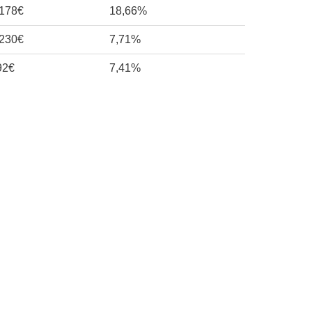
.178€
18,66%
.230€
7,71%
92€
7,41%