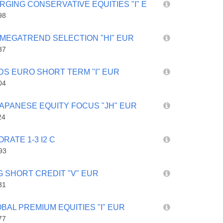
RGING CONSERVATIVE EQUITIES "I" E
98
L MEGATREND SELECTION "HI" EUR
37
DS EURO SHORT TERM "I" EUR
04
 JAPANESE EQUITY FOCUS "JH" EUR
24
ORATE 1-3 I2 C
93
G SHORT CREDIT "V" EUR
31
BAL PREMIUM EQUITIES "I" EUR
77