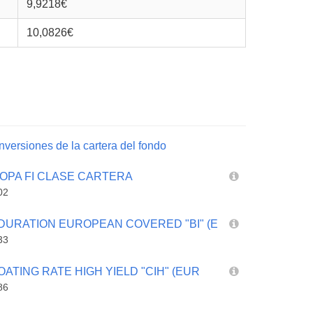
9,9218€
10,0826€
nversiones de la cartera del fondo
ROPA FI CLASE CARTERA
02
 DURATION EUROPEAN COVERED "BI" (E
33
OATING RATE HIGH YIELD "CIH" (EUR
86