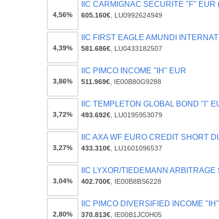
IIC CARMIGNAC SECURITE "F" EUR (
4,56%
605.160€
,
LU0992624949
IIC FIRST EAGLE AMUNDI INTERNAT
4,39%
581.686€
,
LU0433182507
IIC PIMCO INCOME "IH" EUR
3,86%
511.969€
,
IE00B80G9288
IIC TEMPLETON GLOBAL BOND "I" 
3,72%
493.692€
,
LU0195953079
IIC AXA WF EURO CREDIT SHORT DU
3,27%
433.310€
,
LU1601096537
IIC LYXOR/TIEDEMANN ARBITRAGE 
3,04%
402.700€
,
IE00B8BS6228
IIC PIMCO DIVERSIFIED INCOME "IH
2,80%
370.813€
,
IE00B1JC0H05