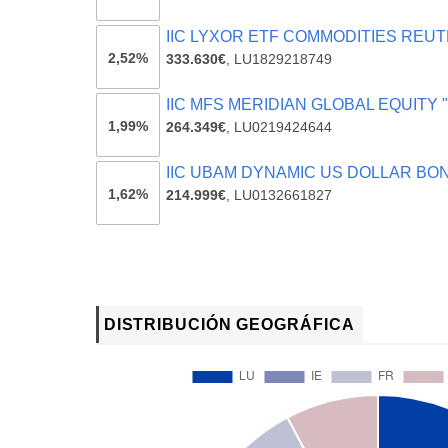
IIC LYXOR ETF COMMODITIES REUT
2,52%
333.630€
,
LU1829218749
IIC MFS MERIDIAN GLOBAL EQUITY "
1,99%
264.349€
,
LU0219424644
IIC UBAM DYNAMIC US DOLLAR BON
1,62%
214.999€
,
LU0132661827
DISTRIBUCIÓN GEOGRÁFICA