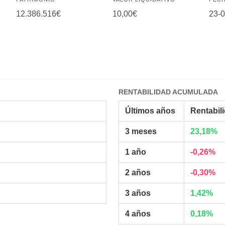
12.386.516€
10,00€
23-
RENTABILIDAD ACUMULADA
Últimos años
Rentabil
3 meses
23,18%
1 año
-0,26%
2 años
-0,30%
3 años
1,42%
4 años
0,18%