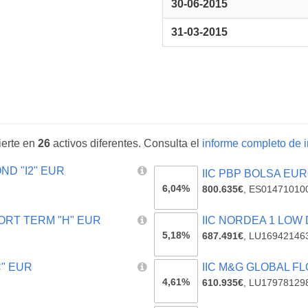
30-06-2015
31-03-2015
erte en
26
activos diferentes. Consulta el
informe completo de i
ND "I2" EUR
IIC PBP BOLSA EU
6,04%
800.635€
,
ES01471010
ORT TERM "H" EUR
IIC NORDEA 1 LOW
5,18%
687.491€
,
LU16942146
C" EUR
IIC M&G GLOBAL FL
4,61%
610.935€
,
LU17978129