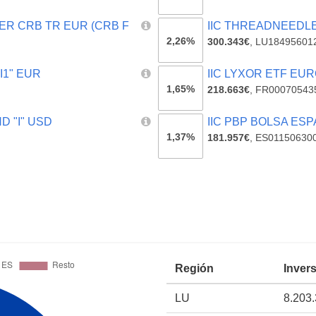
ER CRB TR EUR (CRB F
IIC THREADNEEDLE
2,26%
300.343€
,
LU18495601
I1" EUR
IIC LYXOR ETF EU
1,65%
218.663€
,
FR00070543
D "I" USD
IIC PBP BOLSA ES
1,37%
181.957€
,
ES01150630
Región
Inver
LU
8.203