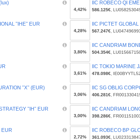
lux)
IIC ROBECO QI EME
4,42%
586.125€
,
LU05825304
IONAL "IHE" EUR
IIC PICTET GLOBA
4,28%
567.247€
,
LU04749699
IIC CANDRIAM BON
3,80%
504.354€
,
LU01566715
EUR
IIC TOKIO MARINE
3,61%
478.098€
,
IE00BYYTL5
RATION "X" (EUR)
IIC SG OBLIG CORP
3,06%
406.281€
,
FR00133041
STRATEGY "IH" EUR
IIC CANDRIAM LON
3,00%
398.286€
,
FR00115100
" EUR
IIC ROBECO BP GLO
2,72%
361.093€
,
LU02331384