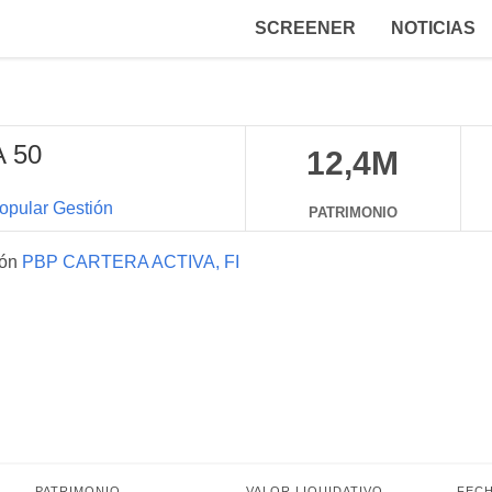
SCREENER
NOTICIAS
 50
12,4M
opular Gestión
PATRIMONIO
ión
PBP CARTERA ACTIVA, FI
PATRIMONIO
VALOR LIQUIDATIVO
FECH