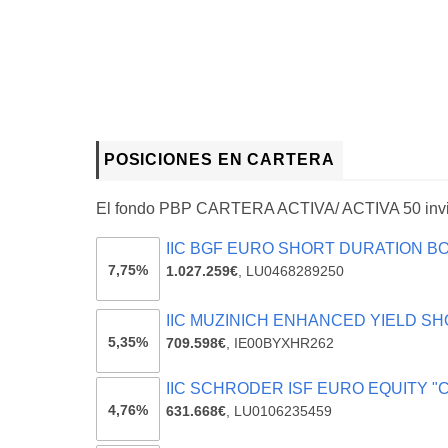
POSICIONES EN CARTERA
El fondo PBP CARTERA ACTIVA/ ACTIVA 50 invi
IIC BGF EURO SHORT DURATION BO
7,75%
1.027.259€
,
LU0468289250
IIC MUZINICH ENHANCED YIELD SH
5,35%
709.598€
,
IE00BYXHR262
IIC SCHRODER ISF EURO EQUITY "
4,76%
631.668€
,
LU0106235459