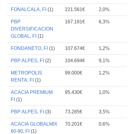
FONALCALA, FI
(1)
221.561€
2,0%
PBP
167.181€
6,3%
DIVERSIFICACION
GLOBAL, FI
(1)
FONDANETO, FI
(1)
107.674€
1,2%
PBP ALPES, FI
(2)
104.694€
9,1%
METROPOLIS
99.000€
1,2%
RENTA, FI
(1)
ACACIA PREMIUM
95.430€
1,0%
FI
(1)
PBP ALPES, FI
(3)
73.285€
3,5%
ACACIA GLOBALMIX
70.201€
0,6%
60-90, FI
(1)