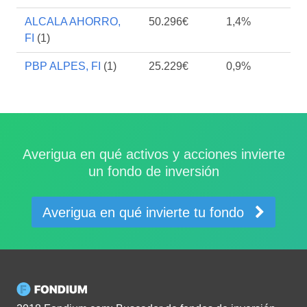
ALCALA AHORRO,
50.296€
1,4%
FI
(1)
PBP ALPES, FI
(1)
25.229€
0,9%
Averigua en qué activos y acciones invierte
un fondo de inversión
Averigua en qué invierte tu fondo