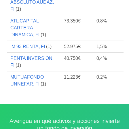
ABSOLUTO AUDAZ,
FI
(1)
ATL CAPITAL
73.350€
0,8%
CARTERA
DINAMICA, FI
(1)
IM 93 RENTA, FI
(1)
52.975€
1,5%
PENTA INVERSION,
40.750€
0,4%
FI
(1)
MUTUAFONDO
11.223€
0,2%
UNNEFAR, FI
(1)
Averigua en qué activos y acciones invierte
un fondo de inversión