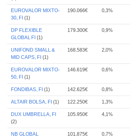
EUROVALOR MIXTO-
190.066€
0,3%
30, FI
(1)
DP FLEXIBLE
179.300€
0,9%
GLOBAL FI
(1)
UNIFOND SMALL &
168.583€
2,0%
MID CAPS, FI
(1)
EUROVALOR MIXTO-
146.619€
0,6%
50, FI
(1)
FONDIBAS, FI
(1)
142.625€
0,8%
ALTAIR BOLSA, FI
(1)
122.250€
1,3%
DUX UMBRELLA, FI
105.950€
4,1%
(2)
NB GLOBAL
101.875€
0,7%