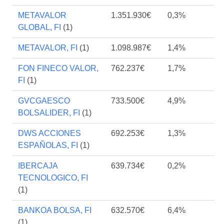
METAVALOR
1.351.930€
0,3%
GLOBAL, FI
(1)
METAVALOR, FI
(1)
1.098.987€
1,4%
FON FINECO VALOR,
762.237€
1,7%
FI
(1)
GVCGAESCO
733.500€
4,9%
BOLSALIDER, FI
(1)
DWS ACCIONES
692.253€
1,3%
ESPAÑOLAS, FI
(1)
IBERCAJA
639.734€
0,2%
TECNOLOGICO, FI
(1)
BANKOA BOLSA, FI
632.570€
6,4%
(1)