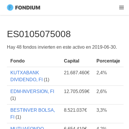
ES0105075008
Hay 48 fondos invierten en este activo en
2019-06-30
.
Fondo
Capital
Porcentaje
KUTXABANK
21.687.460€
2,4%
DIVIDENDO, FI
(1)
EDM-INVERSION, FI
12.705.059€
2,6%
(1)
BESTINVER BOLSA,
8.521.037€
3,3%
FI
(1)
MUTUAFONDO
6.654.410€
4,2%