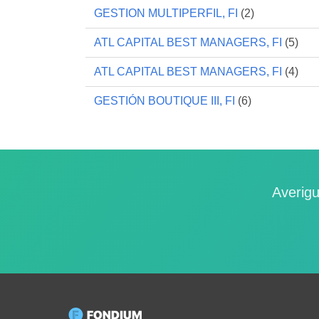
GESTION MULTIPERFIL, FI
(2)
ATL CAPITAL BEST MANAGERS, FI
(5)
ATL CAPITAL BEST MANAGERS, FI
(4)
GESTIÓN BOUTIQUE III, FI
(6)
Averigu