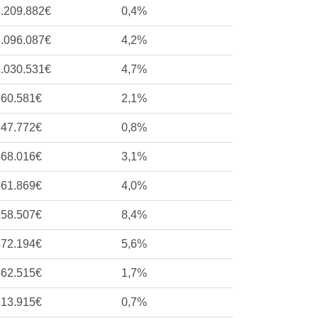
.209.882€
0,4%
.096.087€
4,2%
.030.531€
4,7%
960.581€
2,1%
747.772€
0,8%
568.016€
3,1%
561.869€
4,0%
558.507€
8,4%
472.194€
5,6%
462.515€
1,7%
313.915€
0,7%