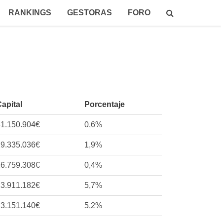
RANKINGS
GESTORAS
FORO
apital
Porcentaje
31.150.904€
0,6%
29.335.036€
1,9%
26.759.308€
0,4%
23.911.182€
5,7%
23.151.140€
5,2%