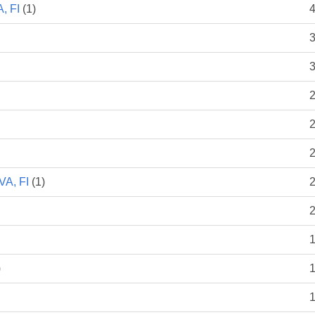
, FI
(1)
4
3
3
2
2
2
A, FI
(1)
2
2
1
)
1
1