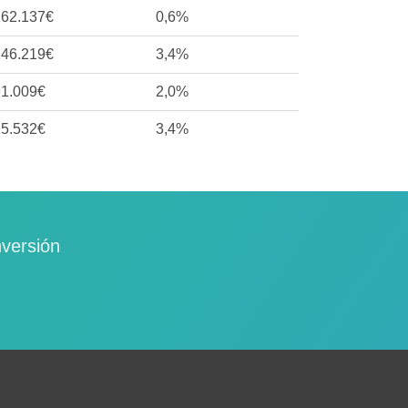
162.137€
0,6%
146.219€
3,4%
91.009€
2,0%
25.532€
3,4%
nversión