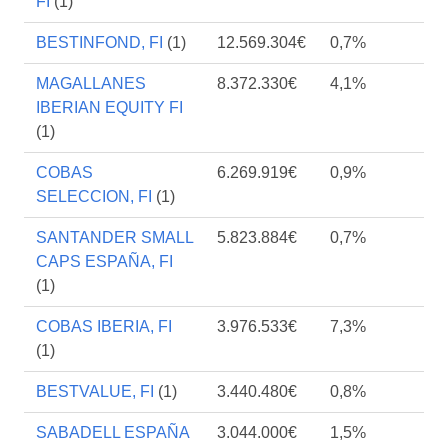
FI
(1)
BESTINFOND, FI
(1)
12.569.304€
0,7%
MAGALLANES
8.372.330€
4,1%
IBERIAN EQUITY FI
(1)
COBAS
6.269.919€
0,9%
SELECCION, FI
(1)
SANTANDER SMALL
5.823.884€
0,7%
CAPS ESPAÑA, FI
(1)
COBAS IBERIA, FI
3.976.533€
7,3%
(1)
BESTVALUE, FI
(1)
3.440.480€
0,8%
SABADELL ESPAÑA
3.044.000€
1,5%