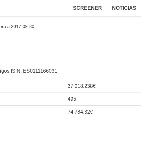
SCREENER
NOTICIAS
era a 2017-09-30
ódigos ISIN: ES0111166031
37.018.238€
495
74.784,32€