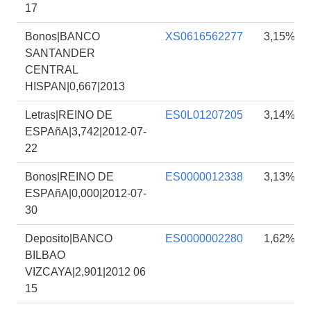
17
Bonos|BANCO
XS0616562277
3,15%
SANTANDER
CENTRAL
HISPAN|0,667|2013
Letras|REINO DE
ES0L01207205
3,14%
ESPAñA|3,742|2012-07-
22
Bonos|REINO DE
ES0000012338
3,13%
ESPAñA|0,000|2012-07-
30
Deposito|BANCO
ES0000002280
1,62%
BILBAO
VIZCAYA|2,901|2012 06
15