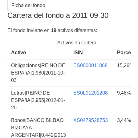
Ficha del fondo
Cartera del fondo a 2011-09-30
El fondo invierte en
19
activos diferentes:
Activos en cartera
Activo
ISIN
Porcenta
Obligaciones|REINO DE
ES0000011868
15,26%
ESPAñA|1,980|2011-10-
03
Letras|REINO DE
ES0L01201208
9,48%
ESPAñA|2,955|2012-01-
20
Bonos|BANCO BILBAO
XS0479528753
3,44%
BIZCAYA
ARGENTARI|0,442|2013