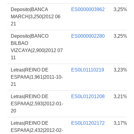
Deposito|BANCA
ES0000003962
3,25%
MARCH|3,250|2012 06
21
Deposito|BANCO
ES0000002280
3,25%
BILBAO
VIZCAYA|2,900|2012 07
11
Letras|REINO DE
ES0L01110219
3,23%
ESPAñA|1,961|2011-10-
21
Letras|REINO DE
ES0L01201208
3,21%
ESPAñA|2,593|2012-01-
20
Letras|REINO DE
ES0L01202172
3,17%
ESPAñA|2,432|2012-02-