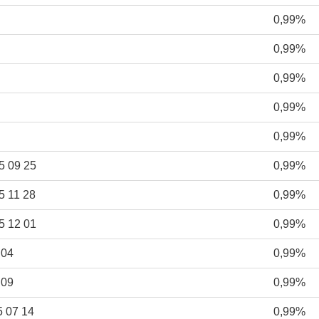
0,99%
0,99%
0,99%
0,99%
0,99%
 09 25
0,99%
 11 28
0,99%
 12 01
0,99%
 04
0,99%
 09
0,99%
 07 14
0,99%