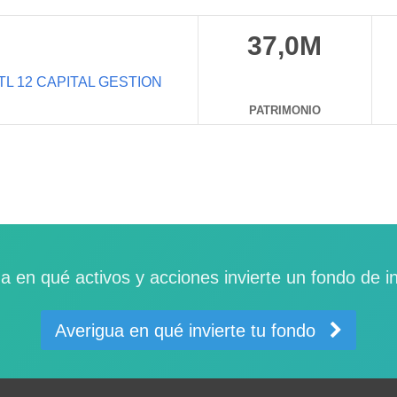
37,0M
TL 12 CAPITAL GESTION
PATRIMONIO
a en qué activos y acciones invierte un fondo de i
Averigua en qué invierte tu fondo