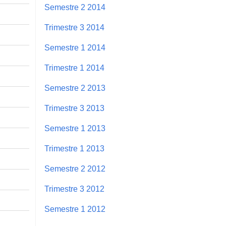
Semestre 2 2014
Trimestre 3 2014
Semestre 1 2014
Trimestre 1 2014
Semestre 2 2013
Trimestre 3 2013
Semestre 1 2013
Trimestre 1 2013
Semestre 2 2012
Trimestre 3 2012
Semestre 1 2012