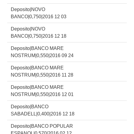
Deposito|NOVO
0,
BANCO|0,750|2016 12 03
Deposito|NOVO
0,
BANCO|0,750|2016 12 18
Deposito|BANCO MARE
0,
NOSTRUM|0,550|2016 09 24
Deposito|BANCO MARE
0,
NOSTRUM|0,550|2016 11 28
Deposito|BANCO MARE
0,
NOSTRUM|0,550|2016 12 01
Deposito|BANCO
0,
SABADELL|0,400|2016 12 18
Deposito|BANCO POPULAR
0,
ESPANOL|0,570|2016 02 12