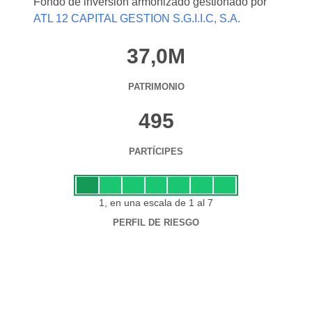
Fondo de inversión armonizado gestionado por
ATL 12 CAPITAL GESTION S.G.I.I.C, S.A.
37,0M
PATRIMONIO
495
PARTÍCIPES
1, en una escala de 1 al 7
PERFIL DE RIESGO