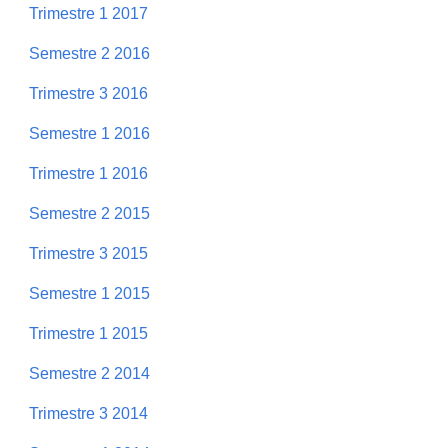
Trimestre 1 2017
Semestre 2 2016
Trimestre 3 2016
Semestre 1 2016
Trimestre 1 2016
Semestre 2 2015
Trimestre 3 2015
Semestre 1 2015
Trimestre 1 2015
Semestre 2 2014
Trimestre 3 2014