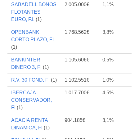
SABADELL BONOS
2.005.000€
1,1%
FLOTANTES
EURO, F.I.
(1)
OPENBANK
1.768.562€
3,8%
CORTO PLAZO, FI
(1)
BANKINTER
1.105.606€
0,5%
DINERO 3, FI
(1)
R.V. 30 FOND, FI
(1)
1.102.551€
1,0%
IBERCAJA
1.017.700€
4,5%
CONSERVADOR,
FI
(1)
ACACIA RENTA
904.185€
3,1%
DINAMICA, FI
(1)