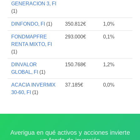
GENERACION 3, FI
(1)
DINFONDO, FI
(1)
350.812€
1,0%
FONDMAPFRE
293.000€
0,1%
RENTA MIXTO, FI
(1)
DINVALOR
150.768€
1,2%
GLOBAL, FI
(1)
ACACIA INVERMIX
37.185€
0,0%
30-60, FI
(1)
Averigua en qué activos y acciones invierte