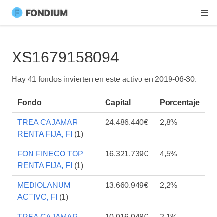
XS1679158094
Hay 41 fondos invierten en este activo en
2019-06-30
.
Fondo
Capital
Porcentaje
TREA CAJAMAR
24.486.440€
2,8%
RENTA FIJA, FI
(1)
FON FINECO TOP
16.321.739€
4,5%
RENTA FIJA, FI
(1)
MEDIOLANUM
13.660.949€
2,2%
ACTIVO, FI
(1)
TREA CAJAMAR
10.916.948€
2,1%