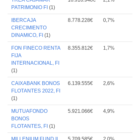
PATRIMONIO FI
(1)
IBERCAJA
8.778.228€
0,7%
CRECIMIENTO
DINAMICO, FI
(1)
FON FINECO RENTA
8.355.812€
1,7%
FIJA
INTERNACIONAL, FI
(1)
CAIXABANK BONOS
6.139.555€
2,6%
FLOTANTES 2022, FI
(1)
MUTUAFONDO
5.921.066€
4,9%
BONOS
FLOTANTES, FI
(1)
MILLENIUM FUND II,
5.709.585€
2,0%