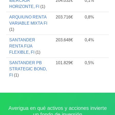
IBERCAJA
204.032€
0,1%
HORIZONTE, FI
(1)
ARQUIUNO RENTA
203.716€
0,8%
VARIABLE MIXTA FI
(1)
SANTANDER
203.648€
0,4%
RENTA FIJA
FLEXIBLE, FI
(1)
SANTANDER PB
101.829€
0,5%
STRATEGIC BOND,
FI
(1)
Averigua en qué activos y acciones invierte
un fondo de inversión