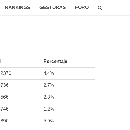
RANKINGS
GESTORAS
FORO
l
Porcentaje
.237€
4,4%
673€
2,7%
356€
2,8%
374€
1,2%
189€
5,9%