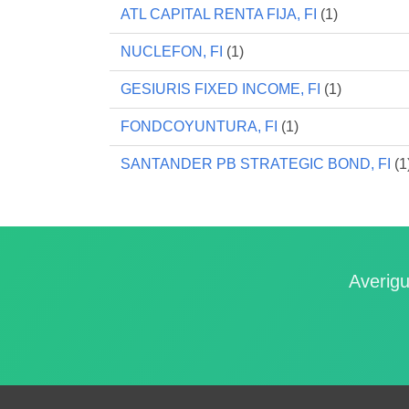
ATL CAPITAL RENTA FIJA, FI
(1)
NUCLEFON, FI
(1)
GESIURIS FIXED INCOME, FI
(1)
FONDCOYUNTURA, FI
(1)
SANTANDER PB STRATEGIC BOND, FI
(1
Averigu