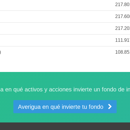
217.80
217.60
217.20
111.91
)
108.85
a en qué activos y acciones invierte un fondo de i
Averigua en qué invierte tu fondo