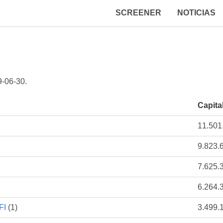
SCREENER
NOTICIAS
9-06-30
.
Capita
11.501
9.823.
7.625.
6.264.
FI
(1)
3.499.