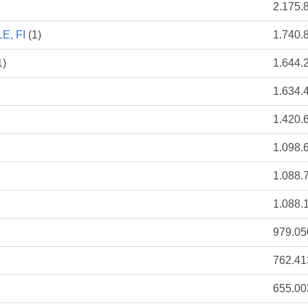
2.175.
, FI
(1)
1.740.
1)
1.644.
1.634.
1.420.
1.098.
1.088.
1.088.
979.05
762.41
655.00