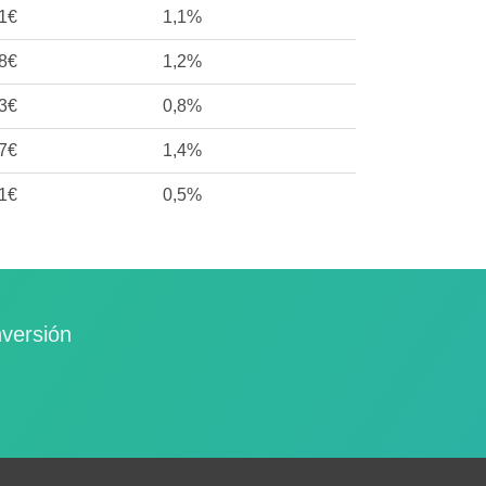
1€
1,1%
8€
1,2%
3€
0,8%
7€
1,4%
1€
0,5%
nversión