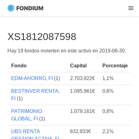
XS1812087598
Hay 19 fondos invierten en este activo en
2019-06-30
.
Fondo
Capital
Porcentaje
EDM-AHORRO, FI
(1)
2.703.922€
1,1%
BESTINVER RENTA,
1.095.961€
0,6%
FI
(1)
PATRIMONIO
1.079.161€
0,8%
GLOBAL, FI
(1)
UBS RENTA
632.933€
2,1%
GESTION ACTIVA, FI