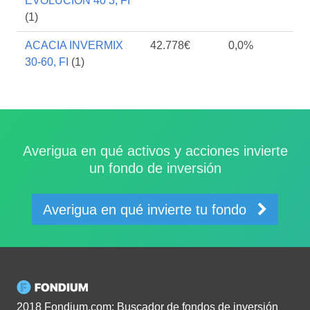
EVOLUCION 40 3, FI
(1)
ACACIA INVERMIX
42.778€
0,0%
30-60, FI
(1)
Averigua en qué activos y acciones invierte
un fondo de inversión
Averigua en qué invierte tu fondo
2018 Fondium.com: Buscador de fondos de inversión