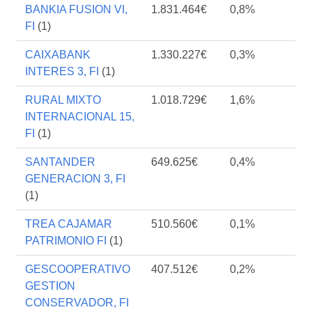
BANKIA FUSION VI,
1.831.464€
0,8%
FI
(1)
CAIXABANK
1.330.227€
0,3%
INTERES 3, FI
(1)
RURAL MIXTO
1.018.729€
1,6%
INTERNACIONAL 15,
FI
(1)
SANTANDER
649.625€
0,4%
GENERACION 3, FI
(1)
TREA CAJAMAR
510.560€
0,1%
PATRIMONIO FI
(1)
GESCOOPERATIVO
407.512€
0,2%
GESTION
CONSERVADOR, FI