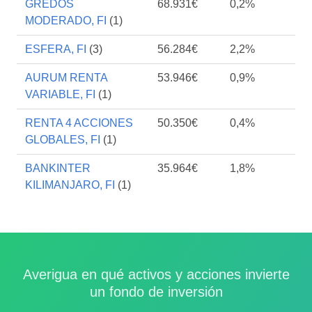
GREDOS
68.931€
0,2%
MODERADO, FI
(1)
ESFERA, FI
(3)
56.284€
2,2%
AURUM RENTA
53.946€
0,9%
VARIABLE, FI
(1)
RENTA 4 ACCIONES
50.350€
0,4%
GLOBALES, FI
(1)
BANKINTER
35.964€
1,8%
KILIMANJARO, FI
(1)
Averigua en qué activos y acciones invierte
un fondo de inversión