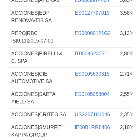
ACCIONES|APERAM
LU0569974404
3,65%
ACCIONES|EDP
ES0127797019
3,58%
RENOVAVEIS SA
REPO|RBC
ES00000121G2
3,13%
IS|0,11|2015-07-01
ACCIONES|PIRELLI &
IT0004623051
2,80%
C. SPA
ACCIONES|CIE
ES0105630315
2,71%
AUTOMOTIVE SA
ACCIONES|SAETA
ES0105058004
2,55%
YIELD SA
ACCIONES|CRITEO SA
US2267181046
2,35%
ACCIONES|SMURFIT
IE00B1RR8406
2,10%
KAPPA GROUP