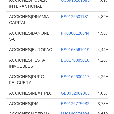
ACCIONES|TOWER
US8918261095
4,89%
INTERANTIONAL
ACCIONES|DINAMIA
ES0126501131
4,82%
CAPITAL
ACCIONES|DANONE
FR0000120644
4,56%
SA
ACCIONES|EUROPAC
ES0168561019
4,44%
ACCIONES|TESTA
ES0170885018
4,26%
INMUEBLES
ACCIONES|DURO
ES0162600417
4,26%
FELGUERA
ACCIONES|NEXT PLC
GB0032089863
4,05%
ACCIONES|DIA
ES0126775032
3,78%