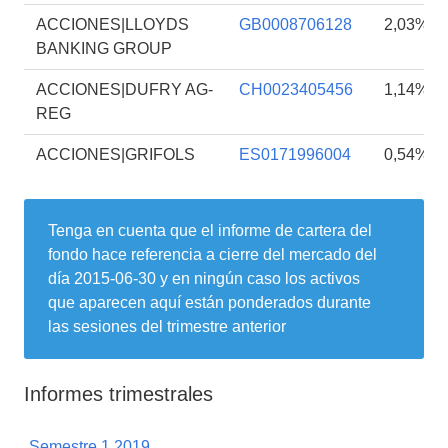
ACCIONES|LLOYDS
GB0008706128
2,03%
BANKING GROUP
ACCIONES|DUFRY AG-
CH0023405456
1,14%
REG
ACCIONES|GRIFOLS
ES0171996004
0,54%
Tenga en cuenta que el informe de cartera del
fondo hace referencia a cierre del mercado del
día
2015-06-30
y en ningún caso los activos
que aparecen aquí están ponderados durante
las sesiones del trimestre anterior
Informes trimestrales
Semestre 1 2019