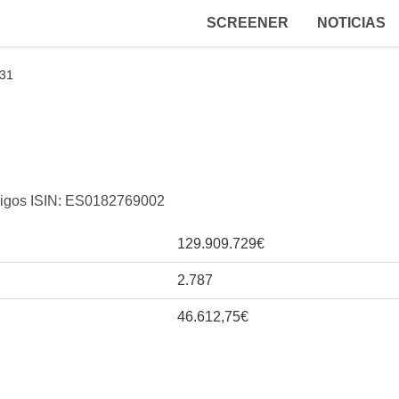
SCREENER
NOTICIAS
-31
ódigos ISIN: ES0182769002
129.909.729€
2.787
46.612,75€