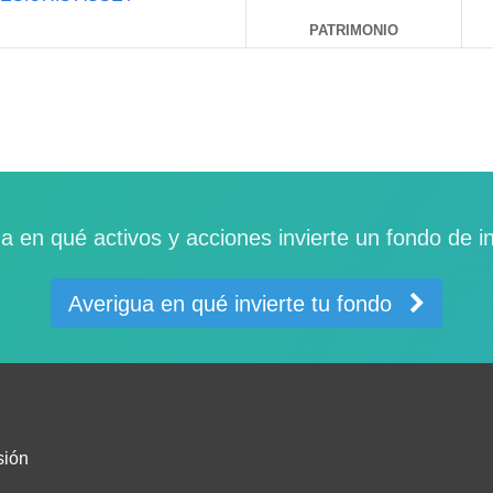
PATRIMONIO
a en qué activos y acciones invierte un fondo de i
Averigua en qué invierte tu fondo
sión