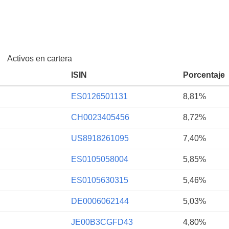
Activos en cartera
ISIN
Porcentaje
ES0126501131
8,81%
CH0023405456
8,72%
US8918261095
7,40%
ES0105058004
5,85%
ES0105630315
5,46%
DE0006062144
5,03%
JE00B3CGFD43
4,80%