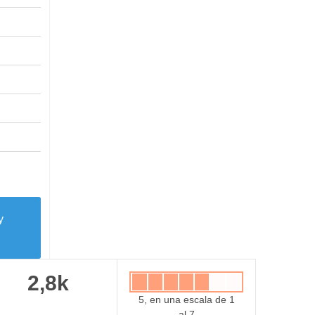
y
2,8k
5, en una escala de 1
al 7