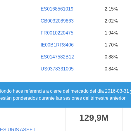
ES0168561019
2,15%
GB0032089863
2,02%
FR0010220475
1,94%
IE00B1RR8406
1,70%
ES0147582B12
0,88%
US0378331005
0,84%
 fondo hace referencia a cierre del mercado del día
2016-03-31
están ponderados durante las sesiones del trimestre anterior
129,9M
ESIURIS ASSET