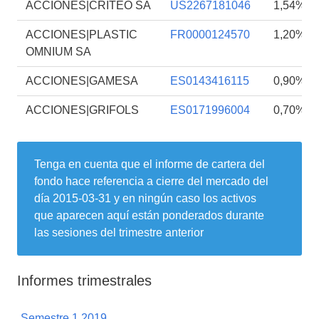
ACCIONES|CRITEO SA
US2267181046
1,54%
ACCIONES|PLASTIC
FR0000124570
1,20%
OMNIUM SA
ACCIONES|GAMESA
ES0143416115
0,90%
ACCIONES|GRIFOLS
ES0171996004
0,70%
Tenga en cuenta que el informe de cartera del
fondo hace referencia a cierre del mercado del
día
2015-03-31
y en ningún caso los activos
que aparecen aquí están ponderados durante
las sesiones del trimestre anterior
Informes trimestrales
Semestre 1 2019