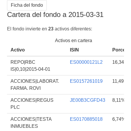
Ficha del fondo
Cartera del fondo a 2015-03-31
El fondo invierte en
23
activos diferentes:
Activos en cartera
Activo
ISIN
Porcent
REPO|RBC
ES00000121L2
16,34%
IS|0,10|2015-04-01
ACCIONES|LABORAT.
ES0157261019
11,49%
FARMA. ROVI
ACCIONES|REGUS
JE00B3CGFD43
8,11%
PLC
ACCIONES|TESTA
ES0170885018
6,74%
INMUEBLES