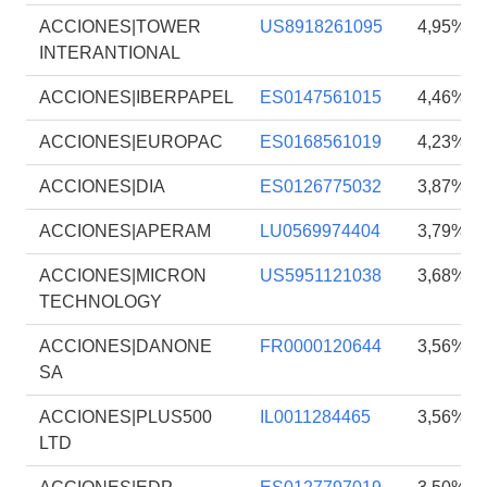
ACCIONES|TOWER
US8918261095
4,95%
INTERANTIONAL
ACCIONES|IBERPAPEL
ES0147561015
4,46%
ACCIONES|EUROPAC
ES0168561019
4,23%
ACCIONES|DIA
ES0126775032
3,87%
ACCIONES|APERAM
LU0569974404
3,79%
ACCIONES|MICRON
US5951121038
3,68%
TECHNOLOGY
ACCIONES|DANONE
FR0000120644
3,56%
SA
ACCIONES|PLUS500
IL0011284465
3,56%
LTD