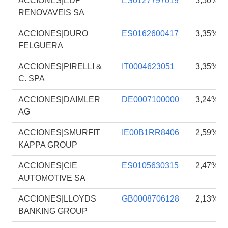
ACCIONES|EDP
ES0127797019
3,50%
RENOVAVEIS SA
ACCIONES|DURO
ES0162600417
3,35%
FELGUERA
ACCIONES|PIRELLI &
IT0004623051
3,35%
C. SPA
ACCIONES|DAIMLER
DE0007100000
3,24%
AG
ACCIONES|SMURFIT
IE00B1RR8406
2,59%
KAPPA GROUP
ACCIONES|CIE
ES0105630315
2,47%
AUTOMOTIVE SA
ACCIONES|LLOYDS
GB0008706128
2,13%
BANKING GROUP