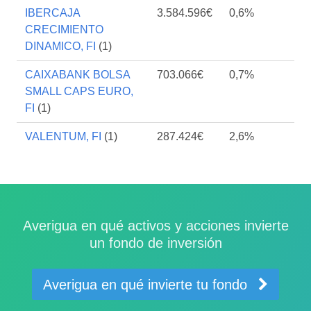
IBERCAJA
3.584.596€
0,6%
CRECIMIENTO
DINAMICO, FI
(1)
CAIXABANK BOLSA
703.066€
0,7%
SMALL CAPS EURO,
FI
(1)
VALENTUM, FI
(1)
287.424€
2,6%
Averigua en qué activos y acciones invierte
un fondo de inversión
Averigua en qué invierte tu fondo