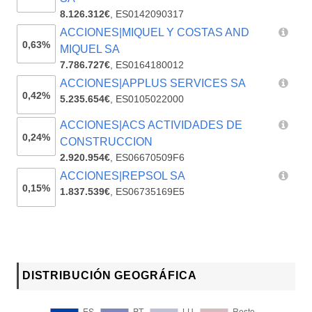
8.126.312€
,
ES0142090317
ACCIONES|MIQUEL Y COSTAS AND
0,63%
MIQUEL SA
7.786.727€
,
ES0164180012
ACCIONES|APPLUS SERVICES SA
0,42%
5.235.654€
,
ES0105022000
ACCIONES|ACS ACTIVIDADES DE
0,24%
CONSTRUCCION
2.920.954€
,
ES06670509F6
ACCIONES|REPSOL SA
0,15%
1.837.539€
,
ES06735169E5
DISTRIBUCIÓN GEOGRÁFICA