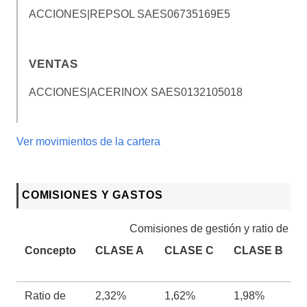
ACCIONES|REPSOL SA
ES06735169E5
VENTAS
ACCIONES|ACERINOX SA
ES0132105018
Ver movimientos de la cartera
COMISIONES Y GASTOS
Comisiones de gestión y ratio de ga
Concepto
CLASE A
CLASE C
CLASE B
Ratio de
2,32%
1,62%
1,98%