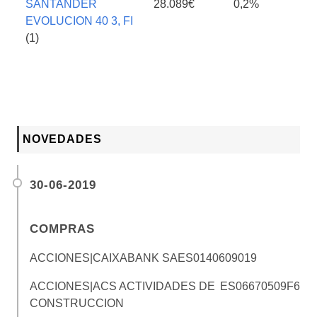
SANTANDER
28.089€
0,2%
EVOLUCION 40 3, FI
(1)
NOVEDADES
30-06-2019
COMPRAS
ACCIONES|CAIXABANK SA
ES0140609019
ACCIONES|ACS ACTIVIDADES DE
ES06670509F6
CONSTRUCCION