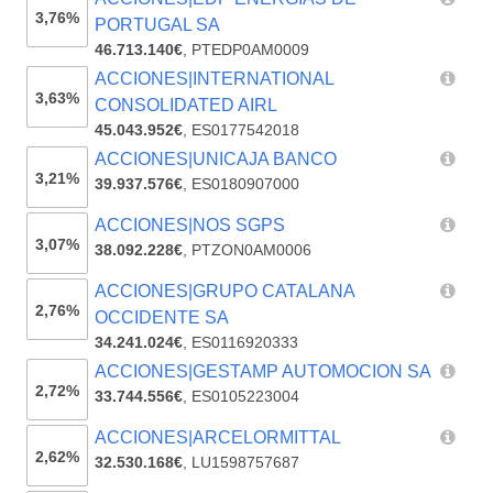
3,76%
PORTUGAL SA
46.713.140€
,
PTEDP0AM0009
ACCIONES|INTERNATIONAL
3,63%
CONSOLIDATED AIRL
45.043.952€
,
ES0177542018
ACCIONES|UNICAJA BANCO
3,21%
39.937.576€
,
ES0180907000
ACCIONES|NOS SGPS
3,07%
38.092.228€
,
PTZON0AM0006
ACCIONES|GRUPO CATALANA
2,76%
OCCIDENTE SA
34.241.024€
,
ES0116920333
ACCIONES|GESTAMP AUTOMOCION SA
2,72%
33.744.556€
,
ES0105223004
ACCIONES|ARCELORMITTAL
2,62%
32.530.168€
,
LU1598757687