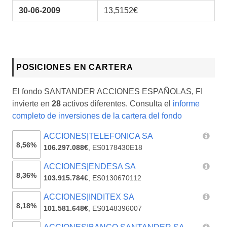
30-06-2009
13,5152€
POSICIONES EN CARTERA
El fondo SANTANDER ACCIONES ESPAÑOLAS, FI
invierte en
28
activos diferentes. Consulta el
informe
completo de inversiones de la cartera del fondo
ACCIONES|TELEFONICA SA
8,56%
106.297.088€
,
ES0178430E18
ACCIONES|ENDESA SA
8,36%
103.915.784€
,
ES0130670112
ACCIONES|INDITEX SA
8,18%
101.581.648€
,
ES0148396007