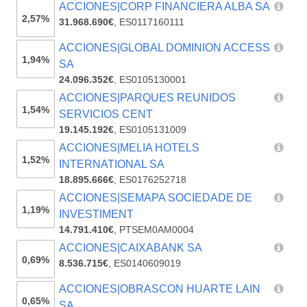
ACCIONES|CORP FINANCIERA ALBA SA
2,57%
31.968.690€
,
ES0117160111
ACCIONES|GLOBAL DOMINION ACCESS
1,94%
SA
24.096.352€
,
ES0105130001
ACCIONES|PARQUES REUNIDOS
1,54%
SERVICIOS CENT
19.145.192€
,
ES0105131009
ACCIONES|MELIA HOTELS
1,52%
INTERNATIONAL SA
18.895.666€
,
ES0176252718
ACCIONES|SEMAPA SOCIEDADE DE
1,19%
INVESTIMENT
14.791.410€
,
PTSEM0AM0004
ACCIONES|CAIXABANK SA
0,69%
8.536.715€
,
ES0140609019
ACCIONES|OBRASCON HUARTE LAIN
0,65%
SA