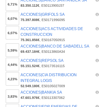
ACCIONES|BANCO SANTANDER SA
6,71%
83.350.112€
,
ES0113900J37
ACCIONES|GRIFOLS SA
6,07%
75.397.808€
,
ES0171996095
ACCIONES|ACS ACTIVIDADES DE
6,07%
CONSTRUCCION
75.361.856€
,
ES0167050915
ACCIONES|BANCO DE SABADELL SA
5,59%
69.437.184€
,
ES0113860A34
ACCIONES|REPSOL SA
4,44%
55.151.524€
,
ES0173516115
ACCIONES|CIA DISTRIBUCION
4,23%
INTEGRAL LOGIS
52.549.180€
,
ES0105027009
ACCIONES|BANKIA SA
3,83%
47.601.976€
,
ES0113307062
ACCIONES|EDP ENERGIAS DE