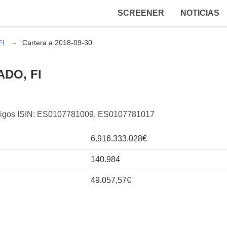
SCREENER
NOTICIAS
FI
Cartera a 2018-09-30
DO, FI
códigos ISIN: ES0107781009, ES0107781017
6.916.333.028€
140.984
49.057,57€