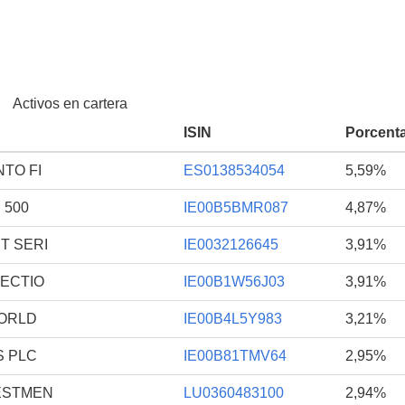
Activos en cartera
ISIN
Porcenta
TO FI
ES0138534054
5,59%
 500
IE00B5BMR087
4,87%
T SERI
IE0032126645
3,91%
LECTIO
IE00B1W56J03
3,91%
WORLD
IE00B4L5Y983
3,21%
S PLC
IE00B81TMV64
2,95%
ESTMEN
LU0360483100
2,94%