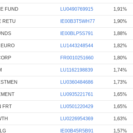
RE FUND
LU0490769915
1,91%
E RETU
IE00B3T5WH77
1,90%
UNDS
IE00BLP5S791
1,88%
T EURO
LU1443248544
1,82%
CORP
FR0010251660
1,80%
M
LU1162198839
1,74%
ESTMEN
LU0360484686
1,73%
GEMENT
LU0935221761
1,65%
N FRT
LU0501220429
1,65%
WTH
LU0226954369
1,63%
GLG
IE00B45R5B91
1,57%