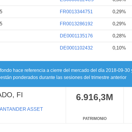
5
FR0013344751
0,29%
5
FR0013286192
0,29%
DE0001135176
0,28%
DE0001102432
0,10%
 fondo hace referencia a cierre del mercado del día
2018-09-30
están ponderados durante las sesiones del trimestre anterior
DO, FI
6.916,3M
ANTANDER ASSET
PATRIMONIO