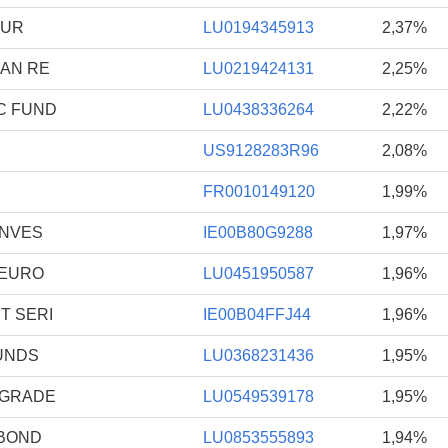
DUR
LU0194345913
2,37%
EAN RE
LU0219424131
2,25%
C FUND
LU0438336264
2,22%
US9128283R96
2,08%
FR0010149120
1,99%
INVES
IE00B80G9288
1,97%
 EURO
LU0451950587
1,96%
T SERI
IE00B04FFJ44
1,96%
UNDS
LU0368231436
1,95%
 GRADE
LU0549539178
1,95%
 BOND
LU0853555893
1,94%