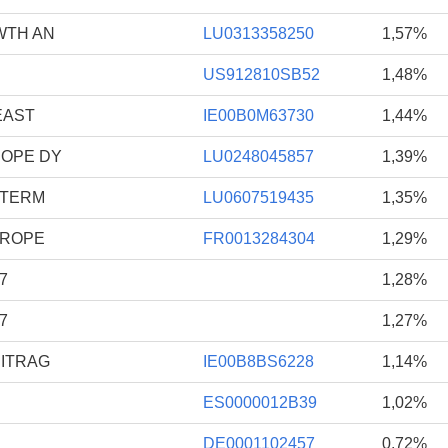
WTH AN
LU0313358250
1,57%
US912810SB52
1,48%
EAST
IE00B0M63730
1,44%
ROPE DY
LU0248045857
1,39%
 TERM
LU0607519435
1,35%
UROPE
FR0013284304
1,29%
7
1,28%
7
1,27%
BITRAG
IE00B8BS6228
1,14%
ES0000012B39
1,02%
DE0001102457
0,72%