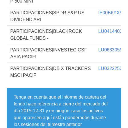
P 500 MINI
PARTICIPACIONES|SPDR S&P US
IE00B6YX5D
DIVIDEND ARI
PARTICIPACIONES|BLACKROCK
LU041440341
GLOBAL FUNDS -
PARTICIPACIONES|INVESTEC GSF
LU063305944
ASIA PACIFI
PARTICIPACIONES|DB X TRACKERS
LU032225233
MSCI PACIF
Tenga en cuenta que el informe de cartera del
fondo hace referencia a cierre del mercado del
día
2015-12-31
y en ningún caso los activos
que aparecen aquí están ponderados durante
las sesiones del trimestre anterior