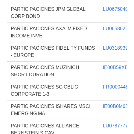
PARTICIPACIONES|JPM GLOBAL
LU067504038
CORP BOND
PARTICIPACIONES|AXA IM FIXED
LU065802520
INCOME INVE
PARTICIPACIONES|FIDELITY FUNDS
LU031893976
- EUROPE
PARTICIPACIONES|MUZINICH
IE00B59XD05
SHORT DURATION
PARTICIPACIONES|SG OBLIG
FR000044887
CORPORATE 1-3
PARTICIPACIONES|ISHARES MSCI
IE00B0M6317
EMERGING MA
PARTICIPACIONES|ALLIANCE
LU078777702
BERNSTEIN SICAV