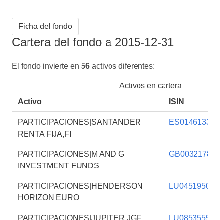
Ficha del fondo
Cartera del fondo a 2015-12-31
El fondo invierte en
56
activos diferentes:
Activos en cartera
Activo
ISIN
PARTICIPACIONES|SANTANDER
ES014613304
RENTA FIJA,FI
PARTICIPACIONES|M AND G
GB003217885
INVESTMENT FUNDS
PARTICIPACIONES|HENDERSON
LU045195058
HORIZON EURO
PARTICIPACIONES|JUPITER JGF
LU085355589