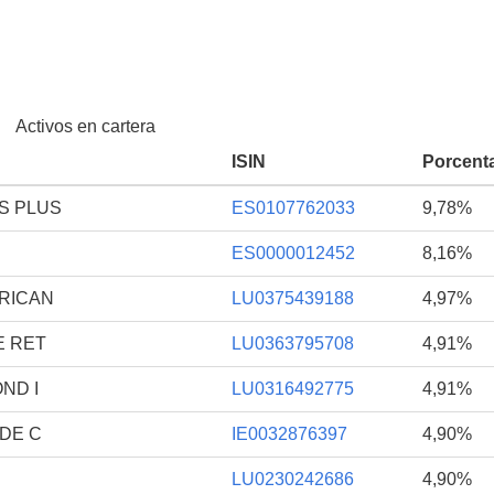
Activos en cartera
ISIN
Porcent
S PLUS
ES0107762033
9,78%
ES0000012452
8,16%
ERICAN
LU0375439188
4,97%
E RET
LU0363795708
4,91%
ND I
LU0316492775
4,91%
ADE C
IE0032876397
4,90%
LU0230242686
4,90%