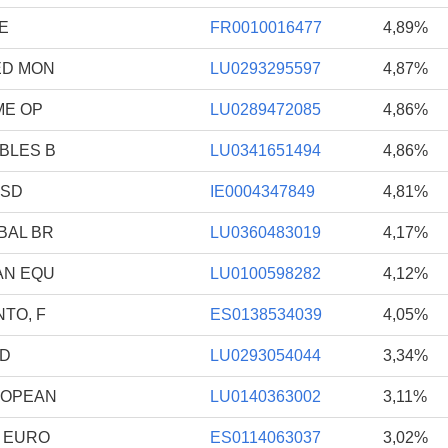
E
FR0010016477
4,89%
ED MON
LU0293295597
4,87%
ME OP
LU0289472085
4,86%
BLES B
LU0341651494
4,86%
USD
IE0004347849
4,81%
BAL BR
LU0360483019
4,17%
AN EQU
LU0100598282
4,12%
TO, F
ES0138534039
4,05%
 D
LU0293054044
3,34%
ROPEAN
LU0140363002
3,11%
 EURO
ES0114063037
3,02%