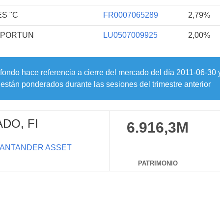
S "C
FR0007065289
2,79%
PPORTUN
LU0507009925
2,00%
 fondo hace referencia a cierre del mercado del día
2011-06-30
están ponderados durante las sesiones del trimestre anterior
DO, FI
6.916,3M
ANTANDER ASSET
PATRIMONIO