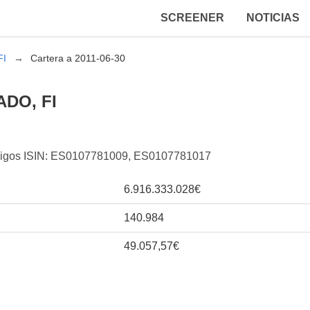
SCREENER
NOTICIAS
FI
Cartera a 2011-06-30
DO, FI
códigos ISIN: ES0107781009, ES0107781017
6.916.333.028€
140.984
49.057,57€