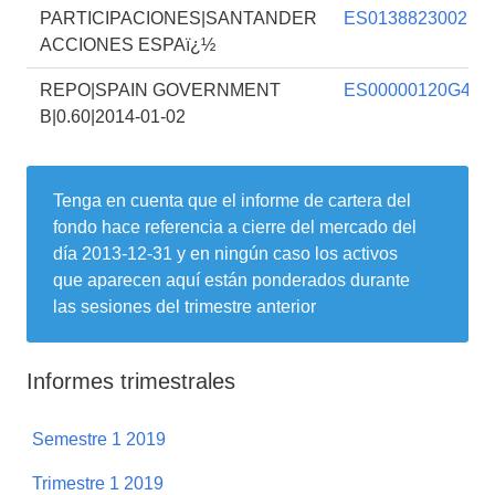
PARTICIPACIONES|SANTANDER
ES0138823002
ACCIONES ESPAï¿½
REPO|SPAIN GOVERNMENT
ES00000120G4
B|0.60|2014-01-02
Tenga en cuenta que el informe de cartera del
fondo hace referencia a cierre del mercado del
día
2013-12-31
y en ningún caso los activos
que aparecen aquí están ponderados durante
las sesiones del trimestre anterior
Informes trimestrales
Semestre 1 2019
Trimestre 1 2019