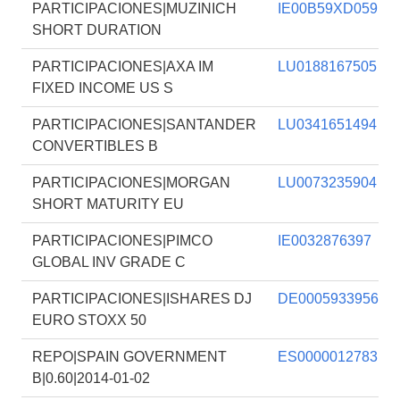
PARTICIPACIONES|MUZINICH
IE00B59XD059
SHORT DURATION
PARTICIPACIONES|AXA IM
LU0188167505
FIXED INCOME US S
PARTICIPACIONES|SANTANDER
LU0341651494
CONVERTIBLES B
PARTICIPACIONES|MORGAN
LU0073235904
SHORT MATURITY EU
PARTICIPACIONES|PIMCO
IE0032876397
GLOBAL INV GRADE C
PARTICIPACIONES|ISHARES DJ
DE0005933956
EURO STOXX 50
REPO|SPAIN GOVERNMENT
ES0000012783
B|0.60|2014-01-02