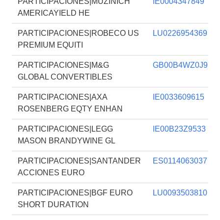
PARTICIPACIONES|MUZINICH
IE0004347849
AMERICAYIELD HE
PARTICIPACIONES|ROBECO US
LU0226954369
PREMIUM EQUITI
PARTICIPACIONES|M&G
GB00B4WZ0J97
GLOBAL CONVERTIBLES
PARTICIPACIONES|AXA
IE0033609615
ROSENBERG EQTY ENHAN
PARTICIPACIONES|LEGG
IE00B23Z9533
MASON BRANDYWINE GL
PARTICIPACIONES|SANTANDER
ES0114063037
ACCIONES EURO
PARTICIPACIONES|BGF EURO
LU0093503810
SHORT DURATION