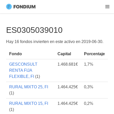
ES0305039010
Hay 16 fondos invierten en este activo en
2019-06-30
.
Fondo
Capital
Porcentaje
GESCONSULT
1.468.681€
1,7%
RENTA FIJA
FLEXIBLE, FI
(1)
RURAL MIXTO 25, FI
1.464.425€
0,3%
(1)
RURAL MIXTO 15, FI
1.464.425€
0,2%
(1)