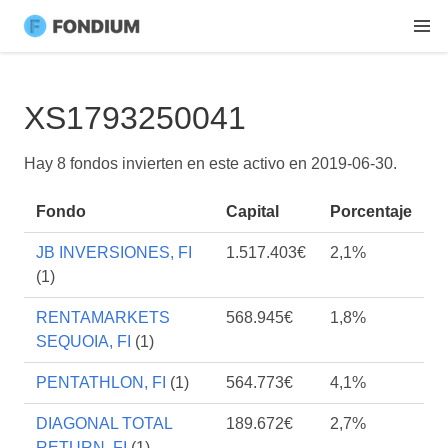
XS1793250041
Hay 8 fondos invierten en este activo en
2019-06-30
.
Fondo
Capital
Porcentaje
JB INVERSIONES, FI
1.517.403€
2,1%
(1)
RENTAMARKETS
568.945€
1,8%
SEQUOIA, FI
(1)
PENTATHLON, FI
(1)
564.773€
4,1%
DIAGONAL TOTAL
189.672€
2,7%
RETURN, FI
(1)