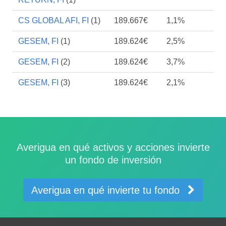
CS GLOBAL AFI, FI
(1)
189.667€
1,1%
GESEM, FI
(1)
189.624€
2,5%
GESEM, FI
(2)
189.624€
3,7%
GESEM, FI
(3)
189.624€
2,1%
Averigua en qué activos y acciones invierte
un fondo de inversión
Averigua en qué invierte tu fondo