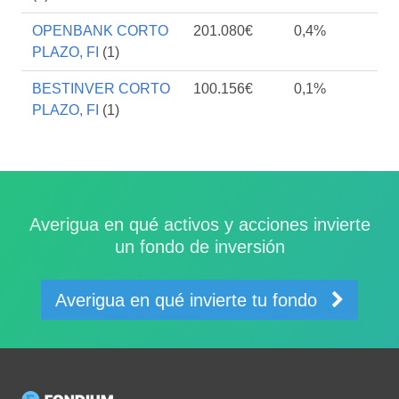
OPENBANK CORTO
201.080€
0,4%
PLAZO, FI
(1)
BESTINVER CORTO
100.156€
0,1%
PLAZO, FI
(1)
Averigua en qué activos y acciones invierte
un fondo de inversión
Averigua en qué invierte tu fondo