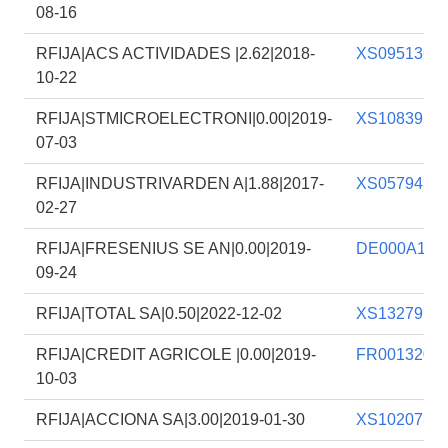
08-16
RFIJA|ACS ACTIVIDADES |2.62|2018-
XS0951366
10-22
RFIJA|STMICROELECTRONI|0.00|2019-
XS1083956
07-03
RFIJA|INDUSTRIVARDEN A|1.88|2017-
XS0579438
02-27
RFIJA|FRESENIUS SE AN|0.00|2019-
DE000A1YC
09-24
RFIJA|TOTAL SA|0.50|2022-12-02
XS1327914
RFIJA|CREDIT AGRICOLE |0.00|2019-
FR0013208
10-03
RFIJA|ACCIONA SA|3.00|2019-01-30
XS1020736