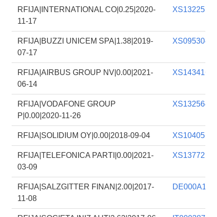
RFIJA|INTERNATIONAL CO|0.25|2020-
XS1322536
11-17
RFIJA|BUZZI UNICEM SPA|1.38|2019-
XS0953046
07-17
RFIJA|AIRBUS GROUP NV|0.00|2021-
XS1434160
06-14
RFIJA|VODAFONE GROUP
XS1325649
P|0.00|2020-11-26
RFIJA|SOLIDIUM OY|0.00|2018-09-04
XS1040531
RFIJA|TELEFONICA PARTI|0.00|2021-
XS1377251
03-09
RFIJA|SALZGITTER FINAN|2.00|2017-
DE000A1A
11-08