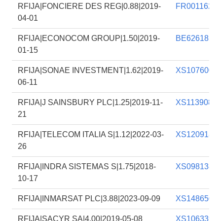
RFIJA|FONCIERE DES REG|0.88|2019-
FR0011629
04-01
RFIJA|ECONOCOM GROUP|1.50|2019-
BE6261856
01-15
RFIJA|SONAE INVESTMENT|1.62|2019-
XS1076005
06-11
RFIJA|J SAINSBURY PLC|1.25|2019-11-
XS1139087
21
RFIJA|TELECOM ITALIA S|1.12|2022-03-
XS1209185
26
RFIJA|INDRA SISTEMAS S|1.75|2018-
XS0981383
10-17
RFIJA|INMARSAT PLC|3.88|2023-09-09
XS1486508
RFIJA|SACYR SA|4.00|2019-05-08
XS1063399