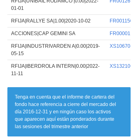
RFIJA|UNIBAIL RODAMCO |0.00|2022-
FR0012658
01-01
RFIJA|RALLYE SA|1.00|2020-10-02
FR0011567
ACCIONES|CAP GEMINI SA
FR0000125
RFIJA|INDUSTRIVARDEN A|0.00|2019-
XS1067081
05-15
RFIJA|IBERDROLA INTERN|0.00|2022-
XS1321004
11-11
Tenga en cuenta que el informe de cartera del
fondo hace referencia a cierre del mercado del
día
2016-12-31
y en ningún caso los activos
que aparecen aquí están ponderados durante
las sesiones del trimestre anterior