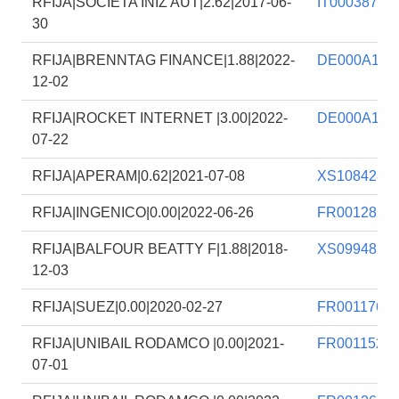
RFIJA|SOCIETA INIZ AUT|2.62|2017-06-
IT00038723
30
RFIJA|BRENNTAG FINANCE|1.88|2022-
DE000A1Z3
12-02
RFIJA|ROCKET INTERNET |3.00|2022-
DE000A161
07-22
RFIJA|APERAM|0.62|2021-07-08
XS1084287
RFIJA|INGENICO|0.00|2022-06-26
FR0012817
RFIJA|BALFOUR BEATTY F|1.88|2018-
XS0994825
12-03
RFIJA|SUEZ|0.00|2020-02-27
FR0011766
RFIJA|UNIBAIL RODAMCO |0.00|2021-
FR0011521
07-01