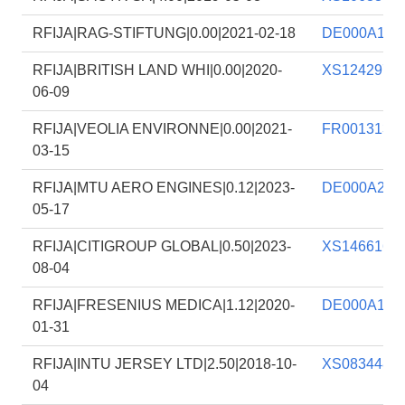
RFIJA|RAG-STIFTUNG|0.00|2021-02-18
DE000A14J
RFIJA|BRITISH LAND WHI|0.00|2020-
XS1242977
06-09
RFIJA|VEOLIA ENVIRONNE|0.00|2021-
FR0013134
03-15
RFIJA|MTU AERO ENGINES|0.12|2023-
DE000A2A
05-17
RFIJA|CITIGROUP GLOBAL|0.50|2023-
XS1466161
08-04
RFIJA|FRESENIUS MEDICA|1.12|2020-
DE000A13R
01-31
RFIJA|INTU JERSEY LTD|2.50|2018-10-
XS0834486
04