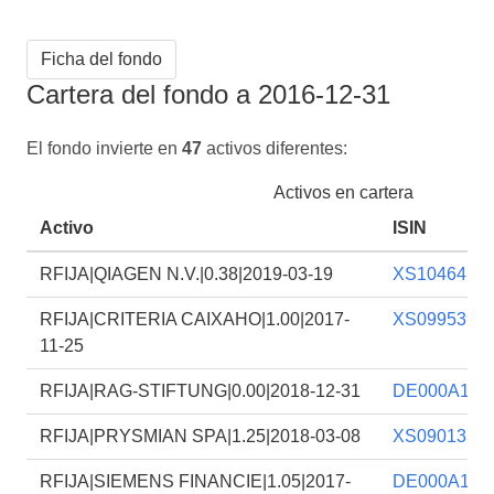
Ficha del fondo
Cartera del fondo a 2016-12-31
El fondo invierte en
47
activos diferentes:
Activos en cartera
Activo
ISIN
RFIJA|QIAGEN N.V.|0.38|2019-03-19
XS1046477
RFIJA|CRITERIA CAIXAHO|1.00|2017-
XS0995390
11-25
RFIJA|RAG-STIFTUNG|0.00|2018-12-31
DE000A11Q
RFIJA|PRYSMIAN SPA|1.25|2018-03-08
XS0901332
RFIJA|SIEMENS FINANCIE|1.05|2017-
DE000A17D