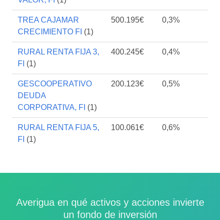
TREA CAJAMAR
500.195€
0,3%
CRECIMIENTO FI
(1)
RURAL RENTA FIJA 3,
400.245€
0,4%
FI
(1)
GESCOOPERATIVO
200.123€
0,5%
DEUDA
CORPORATIVA, FI
(1)
RURAL RENTA FIJA 5,
100.061€
0,6%
FI
(1)
Averigua en qué activos y acciones invierte
un fondo de inversión