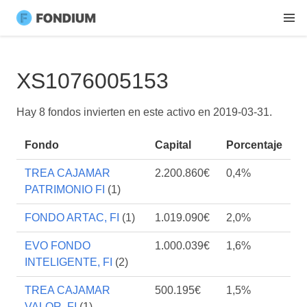
XS1076005153
Hay 8 fondos invierten en este activo en
2019-03-31
.
Fondo
Capital
Porcentaje
TREA CAJAMAR
2.200.860€
0,4%
PATRIMONIO FI
(1)
FONDO ARTAC, FI
(1)
1.019.090€
2,0%
EVO FONDO
1.000.039€
1,6%
INTELIGENTE, FI
(2)
TREA CAJAMAR
500.195€
1,5%
VALOR, FI
(1)