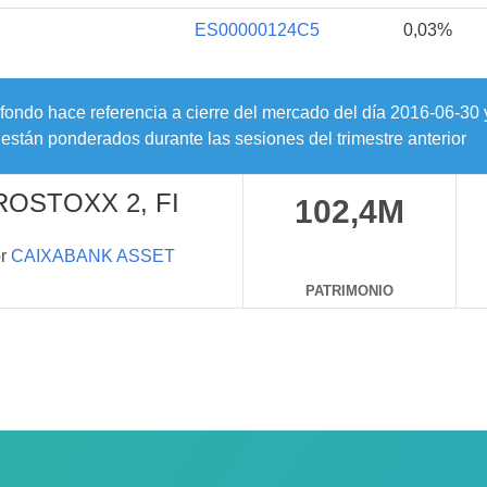
ES00000124C5
0,03%
 fondo hace referencia a cierre del mercado del día
2016-06-30
están ponderados durante las sesiones del trimestre anterior
ROSTOXX 2, FI
102,4M
or
CAIXABANK ASSET
PATRIMONIO