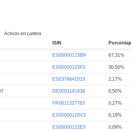
Activos en cartera
ISIN
Porcentaj
ES00000123B9
67,31%
ES00000123F0
30,50%
ES0378641023
2,17%
07
DE0001141638
0,50%
FR0011317783
0,27%
ES00000120V3
0,19%
ES00000122E5
0,09%