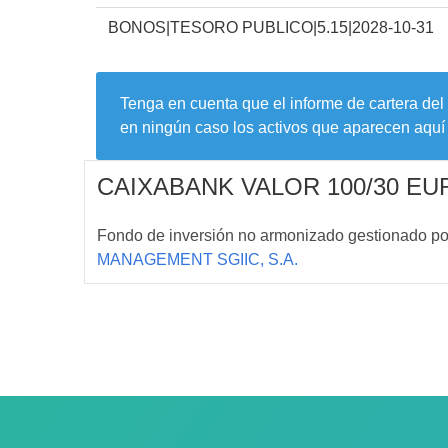
BONOS|TESORO PUBLICO|5.15|2028-10-31
Tenga en cuenta que el informe de cartera del
en ningún caso los activos que aparecen aquí 
CAIXABANK VALOR 100/30 EU
Fondo de inversión no armonizado gestionado p
MANAGEMENT SGIIC, S.A.