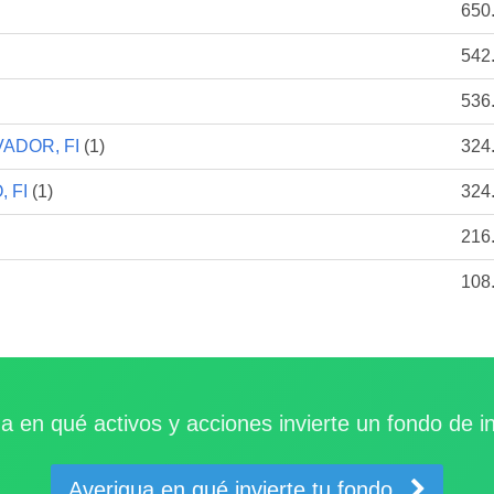
650
542
536
ADOR, FI
(1)
324
 FI
(1)
324
216
108
a en qué activos y acciones invierte un fondo de i
Averigua en qué invierte tu fondo