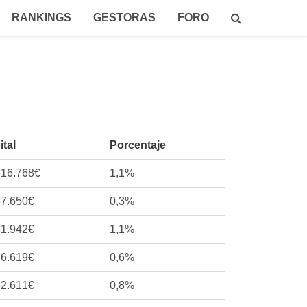
RANKINGS
GESTORAS
FORO
ital
Porcentaje
616.768€
1,1%
37.650€
0,3%
51.942€
1,1%
26.619€
0,6%
82.611€
0,8%