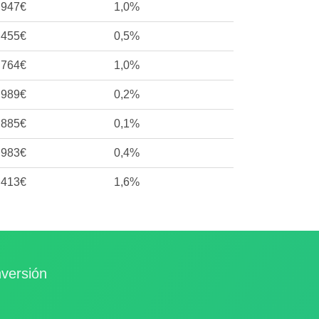
.947€
1,0%
.455€
0,5%
.764€
1,0%
.989€
0,2%
.885€
0,1%
.983€
0,4%
.413€
1,6%
nversión