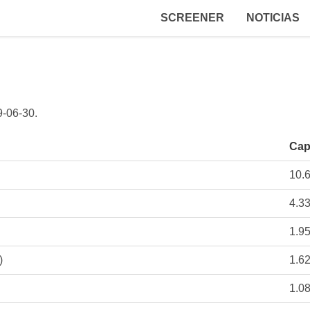
SCREENER
NOTICIAS
9-06-30
.
Cap
10.
4.3
1.9
)
1.6
1.0