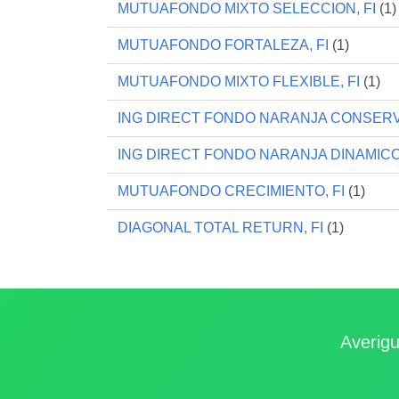
MUTUAFONDO MIXTO SELECCION, FI
(1)
MUTUAFONDO FORTALEZA, FI
(1)
MUTUAFONDO MIXTO FLEXIBLE, FI
(1)
ING DIRECT FONDO NARANJA CONSERV
ING DIRECT FONDO NARANJA DINAMICO,
MUTUAFONDO CRECIMIENTO, FI
(1)
DIAGONAL TOTAL RETURN, FI
(1)
Averigu