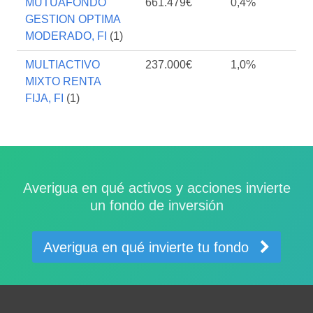
MUTUAFONDO
661.479€
0,4%
GESTION OPTIMA
MODERADO, FI
(1)
MULTIACTIVO
237.000€
1,0%
MIXTO RENTA
FIJA, FI
(1)
Averigua en qué activos y acciones invierte
un fondo de inversión
Averigua en qué invierte tu fondo