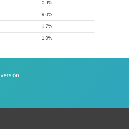
€
0,9%
€
9,0%
1,7%
1,0%
nversión