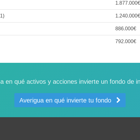
1.877.000
1)
1.240.000
886.000€
792.000€
a en qué activos y acciones invierte un fondo de i
Averigua en qué invierte tu fondo