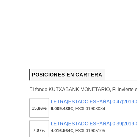
POSICIONES EN CARTERA
El fondo KUTXABANK MONETARIO, FI invierte 
LETRA|ESTADO ESPAÑA|-0,47|2019-
15,86%
9.009.438€
,
ES0L01903084
LETRA|ESTADO ESPAÑA|-0,39|2019-
7,07%
4.016.564€
,
ES0L01905105