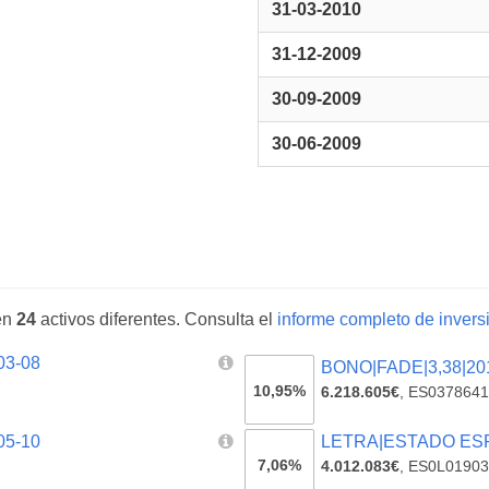
31-03-2010
31-12-2009
30-09-2009
30-06-2009
en
24
activos diferentes. Consulta el
informe completo de inversi
03-08
BONO|FADE|3,38|20
10,95%
6.218.605€
,
ES0378641
05-10
LETRA|ESTADO ESPA
7,06%
4.012.083€
,
ES0L01903