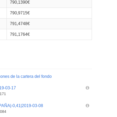
790,1390€
790,9715€
791,4748€
791,1764€
ones de la cartera del fondo
19-03-17
171
ÑA|-0,41|2019-03-08
084