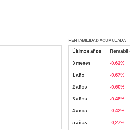
RENTABILIDAD ACUMULADA
Últimos años
Rentabil
3 meses
-0,62%
1 año
-0,67%
2 años
-0,60%
3 años
-0,48%
4 años
-0,42%
5 años
-0,27%