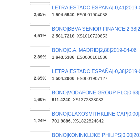
LETRA|ESTADO ESPAÑA|-0,41|2019-
2,65%
1.504.594€
,
ES0L01904058
BONO|BBVA SENIOR FINANCE|2,38|2
4,51%
2.561.721€
,
XS1016720853
BONO|C.A. MADRID|2,88|2019-04-06
2,89%
1.643.538€
,
ES0000101586
LETRA|ESTADO ESPAÑA|-0,38|2019-
2,65%
1.504.290€
,
ES0L01907127
BONO|VODAFONE GROUP PLC|0,63|2
1,60%
911.424€
,
XS1372838083
BONO|GLAXOSMITHKLINE CAP|0,00|2
1,24%
701.988€
,
XS1822824642
BONO|KONINKLIJKE PHILIPS|0,00|20