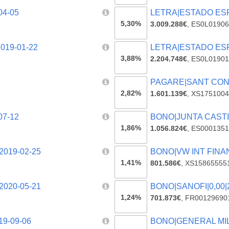
04-05
LETRA|ESTADO ESPA
5,30%
3.009.288€
,
ES0L01906
019-01-22
LETRA|ESTADO ESPA
3,88%
2.204.748€
,
ES0L01901
PAGARE|SANT CONS
2,82%
1.601.139€
,
XS1751004
07-12
BONO|JUNTA CASTIL
1,86%
1.056.824€
,
ES0001351
019-02-25
BONO|VW INT FINAN
1,41%
801.586€
,
XS15865555
020-05-21
BONO|SANOFI|0,00|
1,24%
701.873€
,
FR00129690
19-09-06
BONO|GENERAL MILL