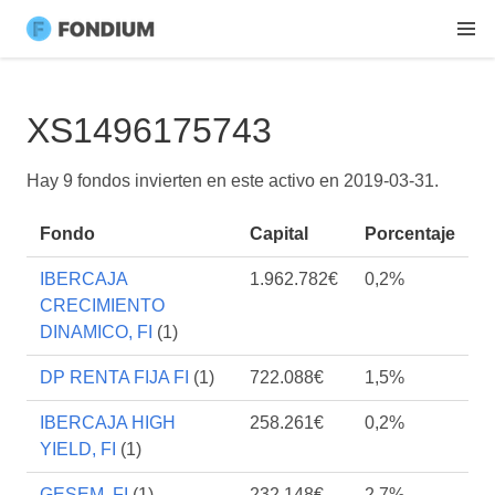
XS1496175743
Hay 9 fondos invierten en este activo en
2019-03-31
.
Fondo
Capital
Porcentaje
IBERCAJA
1.962.782€
0,2%
CRECIMIENTO
DINAMICO, FI
(1)
DP RENTA FIJA FI
(1)
722.088€
1,5%
IBERCAJA HIGH
258.261€
0,2%
YIELD, FI
(1)
GESEM, FI
(1)
232.148€
2,7%