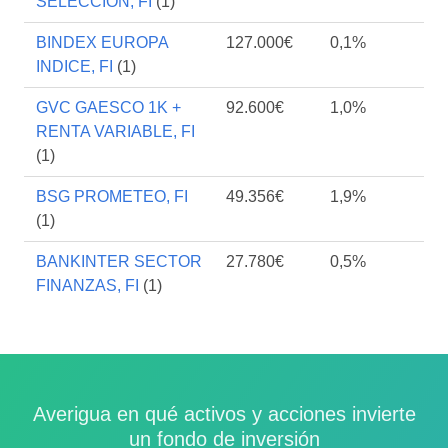
SELECCION, FI
(1)
BINDEX EUROPA
127.000€
0,1%
INDICE, FI
(1)
GVC GAESCO 1K +
92.600€
1,0%
RENTA VARIABLE, FI
(1)
BSG PROMETEO, FI
49.356€
1,9%
(1)
BANKINTER SECTOR
27.780€
0,5%
FINANZAS, FI
(1)
Averigua en qué activos y acciones invierte
un fondo de inversión