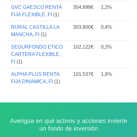
GVC GAESCO RENTA
304.898€
1,3%
FIJA FLEXIBLE, FI
(1)
RURAL CASTILLA LA
303.800€
0,4%
MANCHA, FI
(1)
SEGURFONDO ETICO
102.122€
0,3%
CARTERA FLEXIBLE,
FI
(1)
ALPHA PLUS RENTA
101.537€
1,9%
FIJA DINAMICA, FI
(1)
Averigua en qué activos y acciones invierte
un fondo de inversión