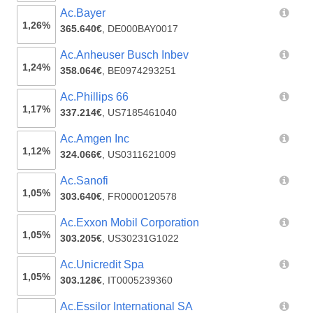
Ac.Bayer
1,26%
365.640€
,
DE000BAY0017
Ac.Anheuser Busch Inbev
1,24%
358.064€
,
BE0974293251
Ac.Phillips 66
1,17%
337.214€
,
US7185461040
Ac.Amgen Inc
1,12%
324.066€
,
US0311621009
Ac.Sanofi
1,05%
303.640€
,
FR0000120578
Ac.Exxon Mobil Corporation
1,05%
303.205€
,
US30231G1022
Ac.Unicredit Spa
1,05%
303.128€
,
IT0005239360
Ac.Essilor International SA