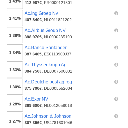
1,43%
412.987€
,
FR0000121501
Ac.Ing Groep Nv
1,41%
407.840€
,
NL0011821202
Ac.Airbus Group NV
1,38%
398.976€
,
NL0000235190
Ac.Banco Santander
1,34%
387.648€
,
ES0113900J37
Ac.Thyssenkrupp Ag
1,33%
384.750€
,
DE0007500001
Ac.Deutche post ag reg
1,30%
375.700€
,
DE0005552004
Ac.Exor NV
1,28%
369.600€
,
NL0012059018
Ac.Johnson & Johnson
1,27%
367.396€
,
US4781601046