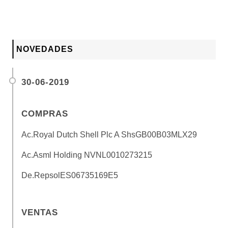
NOVEDADES
30-06-2019
COMPRAS
Ac.Royal Dutch Shell Plc A Shs
GB00B03MLX29
Ac.Asml Holding NV
NL0010273215
De.Repsol
ES06735169E5
VENTAS