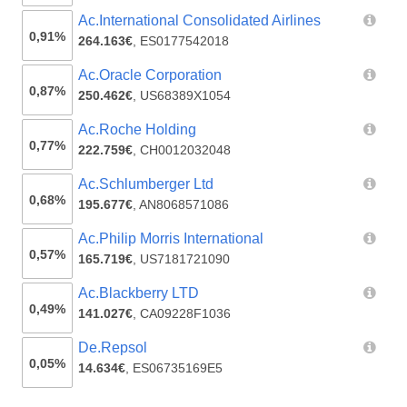
Ac.International Consolidated Airlines
0,91%
264.163€
,
ES0177542018
Ac.Oracle Corporation
0,87%
250.462€
,
US68389X1054
Ac.Roche Holding
0,77%
222.759€
,
CH0012032048
Ac.Schlumberger Ltd
0,68%
195.677€
,
AN8068571086
Ac.Philip Morris International
0,57%
165.719€
,
US7181721090
Ac.Blackberry LTD
0,49%
141.027€
,
CA09228F1036
De.Repsol
0,05%
14.634€
,
ES06735169E5