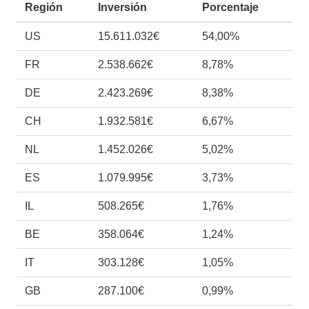
Región
Inversión
Porcentaje
US
15.611.032€
54,00%
FR
2.538.662€
8,78%
DE
2.423.269€
8,38%
CH
1.932.581€
6,67%
NL
1.452.026€
5,02%
ES
1.079.995€
3,73%
IL
508.265€
1,76%
BE
358.064€
1,24%
IT
303.128€
1,05%
GB
287.100€
0,99%