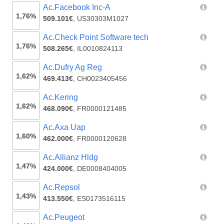
Ac.Facebook Inc-A
1,76%
509.101€
,
US30303M1027
Ac.Check Point Software tech
1,76%
508.265€
,
IL0010824113
Ac.Dufry Ag Reg
1,62%
469.413€
,
CH0023405456
Ac.Kering
1,62%
468.090€
,
FR0000121485
Ac.Axa Uap
1,60%
462.000€
,
FR0000120628
Ac.Allianz Hldg
1,47%
424.000€
,
DE0008404005
Ac.Repsol
1,43%
413.550€
,
ES0173516115
Ac.Peugeot