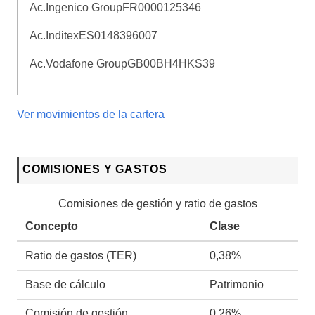
Ac.Ingenico Group
FR0000125346
Ac.Inditex
ES0148396007
Ac.Vodafone Group
GB00BH4HKS39
Ver movimientos de la cartera
COMISIONES Y GASTOS
Comisiones de gestión y ratio de gastos
Concepto
Clase
Ratio de gastos (TER)
0,38%
Base de cálculo
Patrimonio
Comisión de gestión
0,26%