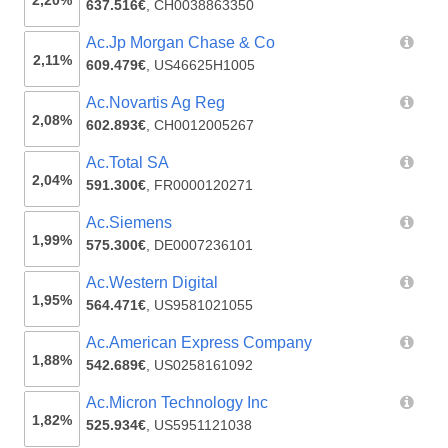
2,20%
637.516€
,
CH0038863350
Ac.Jp Morgan Chase & Co
2,11%
609.479€
,
US46625H1005
Ac.Novartis Ag Reg
2,08%
602.893€
,
CH0012005267
Ac.Total SA
2,04%
591.300€
,
FR0000120271
Ac.Siemens
1,99%
575.300€
,
DE0007236101
Ac.Western Digital
1,95%
564.471€
,
US9581021055
Ac.American Express Company
1,88%
542.689€
,
US0258161092
Ac.Micron Technology Inc
1,82%
525.934€
,
US5951121038