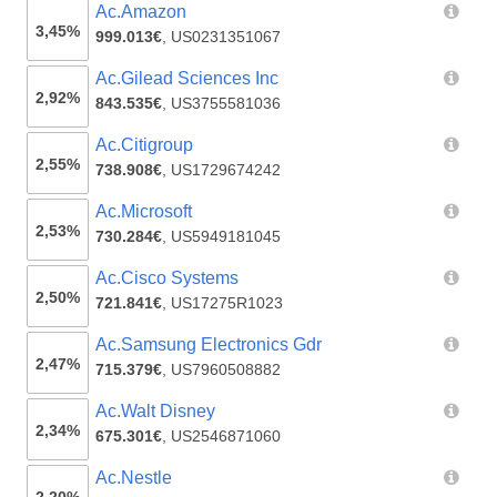
Ac.Amazon
3,45%
999.013€
,
US0231351067
Ac.Gilead Sciences Inc
2,92%
843.535€
,
US3755581036
Ac.Citigroup
2,55%
738.908€
,
US1729674242
Ac.Microsoft
2,53%
730.284€
,
US5949181045
Ac.Cisco Systems
2,50%
721.841€
,
US17275R1023
Ac.Samsung Electronics Gdr
2,47%
715.379€
,
US7960508882
Ac.Walt Disney
2,34%
675.301€
,
US2546871060
Ac.Nestle