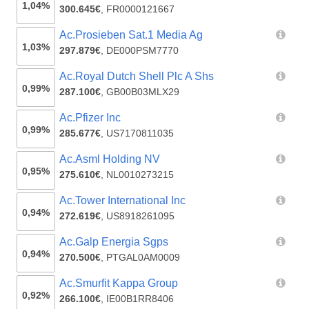
1,04%
300.645€
,
FR0000121667
Ac.Prosieben Sat.1 Media Ag
1,03%
297.879€
,
DE000PSM7770
Ac.Royal Dutch Shell Plc A Shs
0,99%
287.100€
,
GB00B03MLX29
Ac.Pfizer Inc
0,99%
285.677€
,
US7170811035
Ac.Asml Holding NV
0,95%
275.610€
,
NL0010273215
Ac.Tower International Inc
0,94%
272.619€
,
US8918261095
Ac.Galp Energia Sgps
0,94%
270.500€
,
PTGAL0AM0009
Ac.Smurfit Kappa Group
0,92%
266.100€
,
IE00B1RR8406