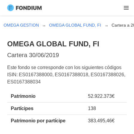
OMEGA GESTION
OMEGA GLOBAL FUND, FI
Cartera a 
OMEGA GLOBAL FUND, FI
Cartera
30/06/2019
Este fondo se corresponde con los siguientes códigos
ISIN: ES0167388000, ES0167388018, ES0167388026,
ES0167388034
Patrimonio
52.922.373€
Partícipes
138
Patrimonio por partícipe
383.495,46€