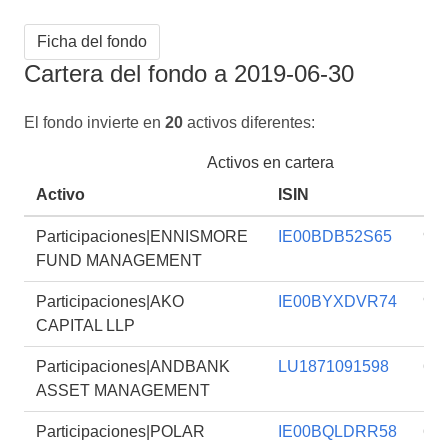
Ficha del fondo
Cartera del fondo a 2019-06-30
El fondo invierte en
20
activos diferentes:
Activos en cartera
Activo
ISIN
Por
Participaciones|ENNISMORE
IE00BDB52S65
9,
FUND MANAGEMENT
Participaciones|AKO
IE00BYXDVR74
9,
CAPITAL LLP
Participaciones|ANDBANK
LU1871091598
6,
ASSET MANAGEMENT
Participaciones|POLAR
IE00BQLDRR58
6,