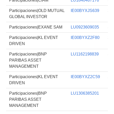
Participaciones|CIAM
LU1840467176
3,
Participaciones|OLD MUTUAL
IE00BYXJS639
3,
GLOBAL INVESTOR
Participaciones|EXANE SAM
LU0923609035
3,
Participaciones|KL EVENT
IE00BYXZ2F80
3,
DRIVEN
Participaciones|BNP
LU1162198839
3,
PARIBAS ASSET
MANAGEMENT
Participaciones|KL EVENT
IE00BYXZ2C59
2,
DRIVEN
Participaciones|BNP
LU1306385201
1,
PARIBAS ASSET
MANAGEMENT