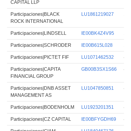
CAPITAL LLP
Participaciones|BLACK
LU1861219027
5,
ROCK INTERNATIONAL
Participaciones|LINDSELL
IE00BK4Z4V95
5,
Participaciones|SCHRODER
IE00B615L028
5,
Participaciones|PICTET FIF
LU1071462532
4,
Participaciones|CAPITA
GB00B3SX1S66
4,
FINANCIAL GROUP
Participaciones|DNB ASSET
LU1047850851
4,
MANAGEMENT AS
Participaciones|BODENHOLM
LU1923201351
4,
Participaciones|CZ CAPITAL
IE00BFYGDH69
4,