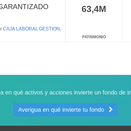
 GARANTIZADO
63,4M
or
CAJA LABORAL GESTION,
PATRIMONIO
a en qué activos y acciones invierte un fondo de i
Averigua en qué invierte tu fondo