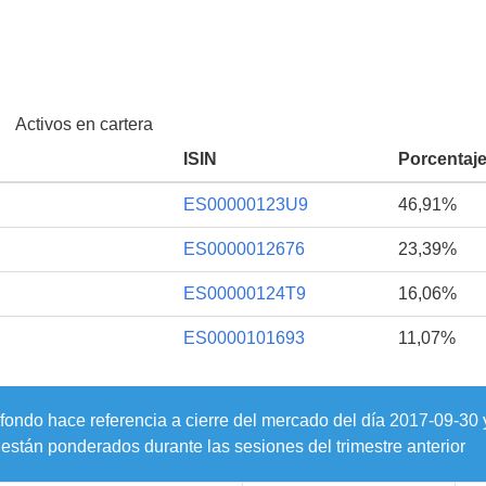
Activos en cartera
ISIN
Porcentaj
ES00000123U9
46,91%
ES0000012676
23,39%
ES00000124T9
16,06%
ES0000101693
11,07%
 fondo hace referencia a cierre del mercado del día
2017-09-30
están ponderados durante las sesiones del trimestre anterior