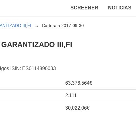
SCREENER
NOTICIAS
NTIZADO III,FI
Cartera a 2017-09-30
GARANTIZADO III,FI
ódigos ISIN: ES0114890033
63.376.564€
2.111
30.022,06€