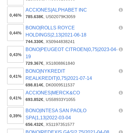
ACCIONES|ALPHABET INC
0,46%
785.638€
,
US02079K3059
BONO|ROLLS ROYCE
0,44%
HOLDINGS|2,13|2021-06-18
744.330€
,
XS0944838241
BONO|PEUGEOT CITROEN|0,75|2023-04-
0,43%
19
729.367€
,
XS1808861840
BONO|NYKREDIT
0,41%
REALKREDIT|0,75|2021-07-14
698.814€
,
DK0009511537
ACCIONES|MERCK&CO
0,41%
693.852€
,
US58933Y1055
BONO|INTESA SAN PAOLO
0,39%
SPA|1,13|2022-03-04
656.432€
,
XS1197351577
BONO|REDEXIS GAS|2,75|2021-04-08