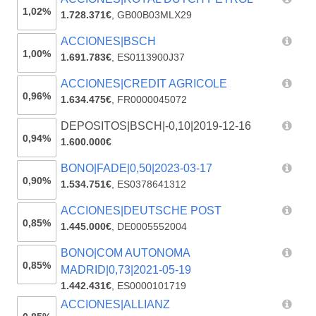
1,02%
1.728.371€
,
GB00B03MLX29
ACCIONES|BSCH
1,00%
1.691.783€
,
ES0113900J37
ACCIONES|CREDIT AGRICOLE
0,96%
1.634.475€
,
FR0000045072
DEPOSITOS|BSCH|-0,10|2019-12-16
0,94%
1.600.000€
BONO|FADE|0,50|2023-03-17
0,90%
1.534.751€
,
ES0378641312
ACCIONES|DEUTSCHE POST
0,85%
1.445.000€
,
DE0005552004
BONO|COM AUTONOMA
0,85%
MADRID|0,73|2021-05-19
1.442.431€
,
ES0000101719
ACCIONES|ALLIANZ