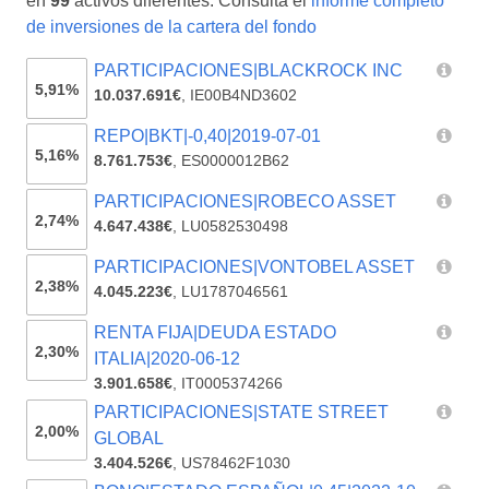
en
99
activos diferentes. Consulta el
informe completo
de inversiones de la cartera del fondo
PARTICIPACIONES|BLACKROCK INC
5,91%
10.037.691€
,
IE00B4ND3602
REPO|BKT|-0,40|2019-07-01
5,16%
8.761.753€
,
ES0000012B62
PARTICIPACIONES|ROBECO ASSET
2,74%
4.647.438€
,
LU0582530498
PARTICIPACIONES|VONTOBEL ASSET
2,38%
4.045.223€
,
LU1787046561
RENTA FIJA|DEUDA ESTADO
2,30%
ITALIA|2020-06-12
3.901.658€
,
IT0005374266
PARTICIPACIONES|STATE STREET
2,00%
GLOBAL
3.404.526€
,
US78462F1030