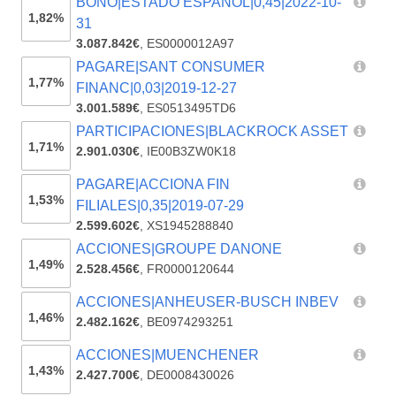
BONO|ESTADO ESPAÑOL|0,45|2022-10-
1,82%
31
3.087.842€
,
ES0000012A97
PAGARE|SANT CONSUMER
1,77%
FINANC|0,03|2019-12-27
3.001.589€
,
ES0513495TD6
PARTICIPACIONES|BLACKROCK ASSET
1,71%
2.901.030€
,
IE00B3ZW0K18
PAGARE|ACCIONA FIN
1,53%
FILIALES|0,35|2019-07-29
2.599.602€
,
XS1945288840
ACCIONES|GROUPE DANONE
1,49%
2.528.456€
,
FR0000120644
ACCIONES|ANHEUSER-BUSCH INBEV
1,46%
2.482.162€
,
BE0974293251
ACCIONES|MUENCHENER
1,43%
2.427.700€
,
DE0008430026