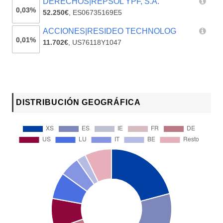
DERECHOS|REPSOL YPF, S.A.
0,03%
52.250€
,
ES06735169E5
ACCIONES|RESIDEO TECHNOLOG
0,01%
11.702€
,
US76118Y1047
DISTRIBUCIÓN GEOGRÁFICA