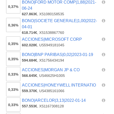
BONO|FORD MOTOR COMP|1,88|2021-
0,37%
06-24
627.863€
,
XS1080158535
BONO|SOCIETE GENERALE|1,00|2022-
0,36%
04-01
618.714€
,
XS1538867760
ACCIONES|MICROSOFT CORP
0,35%
602.028€
,
US5949181045
BONO|BNP PARIBAS|0,02|2023-01-19
0,35%
594.684€
,
XS1756434194
ACCIONES|MORGAN JP & CO
0,33%
566.645€
,
US46625H1005
ACCIONES|HONEYWELL INTERNATIO
0,33%
559.370€
,
US4385161066
BONO|ARCELOR|3,13|2022-01-14
0,33%
557.553€
,
XS1167308128