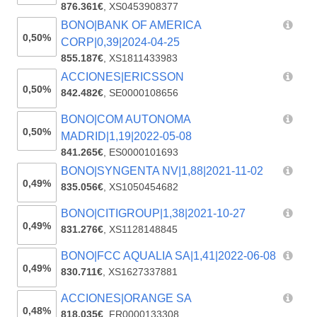
876.361€
,
XS0453908377
BONO|BANK OF AMERICA
0,50%
CORP|0,39|2024-04-25
855.187€
,
XS1811433983
ACCIONES|ERICSSON
0,50%
842.482€
,
SE0000108656
BONO|COM AUTONOMA
0,50%
MADRID|1,19|2022-05-08
841.265€
,
ES0000101693
BONO|SYNGENTA NV|1,88|2021-11-02
0,49%
835.056€
,
XS1050454682
BONO|CITIGROUP|1,38|2021-10-27
0,49%
831.276€
,
XS1128148845
BONO|FCC AQUALIA SA|1,41|2022-06-08
0,49%
830.711€
,
XS1627337881
ACCIONES|ORANGE SA
0,48%
818.035€
,
FR0000133308