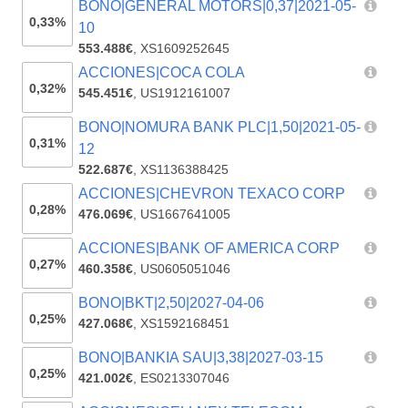
BONO|GENERAL MOTORS|0,37|2021-05-
0,33%
10
553.488€
,
XS1609252645
ACCIONES|COCA COLA
0,32%
545.451€
,
US1912161007
BONO|NOMURA BANK PLC|1,50|2021-05-
0,31%
12
522.687€
,
XS1136388425
ACCIONES|CHEVRON TEXACO CORP
0,28%
476.069€
,
US1667641005
ACCIONES|BANK OF AMERICA CORP
0,27%
460.358€
,
US0605051046
BONO|BKT|2,50|2027-04-06
0,25%
427.068€
,
XS1592168451
BONO|BANKIA SAU|3,38|2027-03-15
0,25%
421.002€
,
ES0213307046