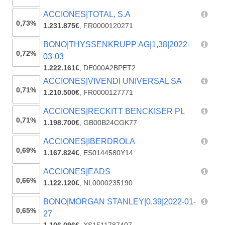
ACCIONES|TOTAL, S.A
0,73%
1.231.875€
,
FR0000120271
BONO|THYSSENKRUPP AG|1,38|2022-
0,72%
03-03
1.222.161€
,
DE000A2BPET2
ACCIONES|VIVENDI UNIVERSAL SA
0,71%
1.210.500€
,
FR0000127771
ACCIONES|RECKITT BENCKISER PL
0,71%
1.198.700€
,
GB00B24CGK77
ACCIONES|IBERDROLA
0,69%
1.167.824€
,
ES0144580Y14
ACCIONES|EADS
0,66%
1.122.120€
,
NL0000235190
BONO|MORGAN STANLEY|0,39|2022-01-
0,65%
27