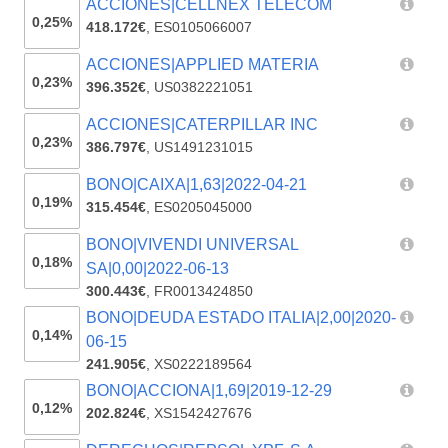
ACCIONES|CELLNEX TELECOM
0,25%
418.172€
,
ES0105066007
ACCIONES|APPLIED MATERIA
0,23%
396.352€
,
US0382221051
ACCIONES|CATERPILLAR INC
0,23%
386.797€
,
US1491231015
BONO|CAIXA|1,63|2022-04-21
0,19%
315.454€
,
ES0205045000
BONO|VIVENDI UNIVERSAL
0,18%
SA|0,00|2022-06-13
300.443€
,
FR0013424850
BONO|DEUDA ESTADO ITALIA|2,00|2020-
0,14%
06-15
241.905€
,
XS0222189564
BONO|ACCIONA|1,69|2019-12-29
0,12%
202.824€
,
XS1542427676