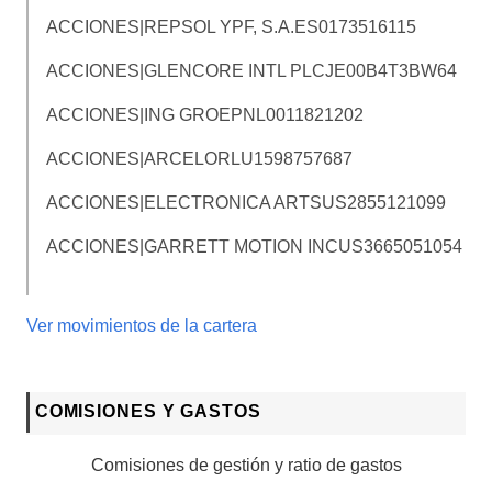
ACCIONES|REPSOL YPF, S.A.
ES0173516115
ACCIONES|GLENCORE INTL PLC
JE00B4T3BW64
ACCIONES|ING GROEP
NL0011821202
ACCIONES|ARCELOR
LU1598757687
ACCIONES|ELECTRONICA ARTS
US2855121099
ACCIONES|GARRETT MOTION INC
US3665051054
Ver movimientos de la cartera
COMISIONES Y GASTOS
Comisiones de gestión y ratio de gastos