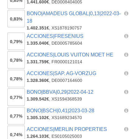
0,85%
1.441.600€
,
DE0008404005
BONO|AMADEUS GLOBAL|0,13|2022-03-
0,83%
18
1.402.351€
,
XS1878190757
ACCIONES|FRESENIUS
0,79%
1.335.040€
,
DE0005785604
ACCIONES|LOUIS VUITON MOET HE
0,78%
1.331.759€
,
FR0000121014
ACCIONES|SAP. AG-VORZUG
0,78%
1.328.360€
,
DE0007164600
BONO|BBVA|0,29|2022-04-12
0,77%
1.309.542€
,
XS1594368539
BONO|BSCH|0,41|2023-03-28
0,77%
1.305.102€
,
XS1689234570
ACCIONES|MERLIN PROPERTIES
0,74%
1.264.103€
,
ES0105025003