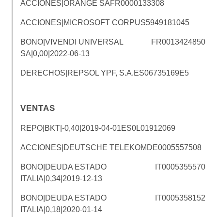
ACCIONES|ORANGE SA
FR0000133308
ACCIONES|MICROSOFT CORP
US5949181045
BONO|VIVENDI UNIVERSAL
FR0013424850
SA|0,00|2022-06-13
DERECHOS|REPSOL YPF, S.A.
ES06735169E5
VENTAS
REPO|BKT|-0,40|2019-04-01
ES0L01912069
ACCIONES|DEUTSCHE TELEKOM
DE0005557508
BONO|DEUDA ESTADO
IT0005355570
ITALIA|0,34|2019-12-13
BONO|DEUDA ESTADO
IT0005358152
ITALIA|0,18|2020-01-14