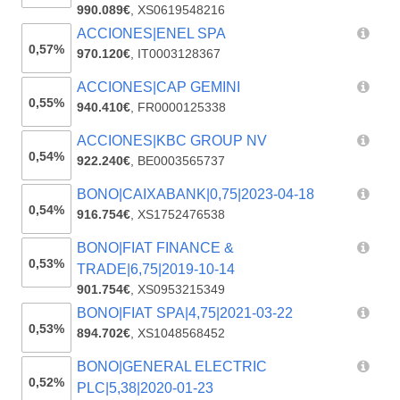
990.089€
,
XS0619548216
ACCIONES|ENEL SPA
0,57%
970.120€
,
IT0003128367
ACCIONES|CAP GEMINI
0,55%
940.410€
,
FR0000125338
ACCIONES|KBC GROUP NV
0,54%
922.240€
,
BE0003565737
BONO|CAIXABANK|0,75|2023-04-18
0,54%
916.754€
,
XS1752476538
BONO|FIAT FINANCE &
0,53%
TRADE|6,75|2019-10-14
901.754€
,
XS0953215349
BONO|FIAT SPA|4,75|2021-03-22
0,53%
894.702€
,
XS1048568452
BONO|GENERAL ELECTRIC
0,52%
PLC|5,38|2020-01-23