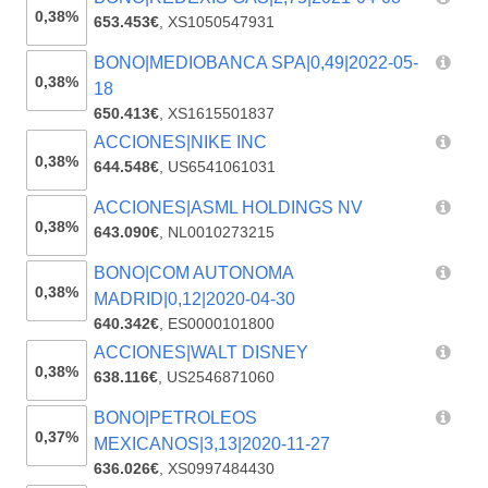
0,38%
653.453€
,
XS1050547931
BONO|MEDIOBANCA SPA|0,49|2022-05-
0,38%
18
650.413€
,
XS1615501837
ACCIONES|NIKE INC
0,38%
644.548€
,
US6541061031
ACCIONES|ASML HOLDINGS NV
0,38%
643.090€
,
NL0010273215
BONO|COM AUTONOMA
0,38%
MADRID|0,12|2020-04-30
640.342€
,
ES0000101800
ACCIONES|WALT DISNEY
0,38%
638.116€
,
US2546871060
BONO|PETROLEOS
0,37%
MEXICANOS|3,13|2020-11-27
636.026€
,
XS0997484430