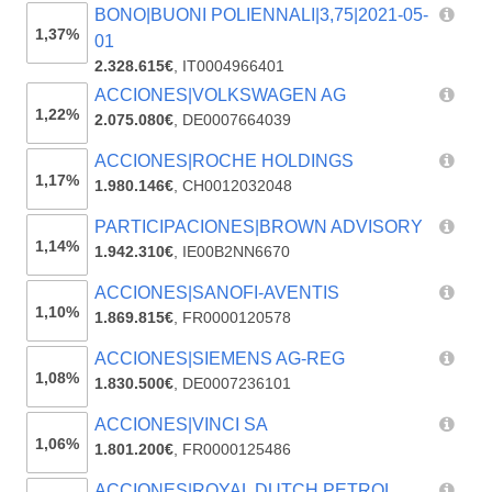
BONO|BUONI POLIENNALI|3,75|2021-05-
1,37%
01
2.328.615€
,
IT0004966401
ACCIONES|VOLKSWAGEN AG
1,22%
2.075.080€
,
DE0007664039
ACCIONES|ROCHE HOLDINGS
1,17%
1.980.146€
,
CH0012032048
PARTICIPACIONES|BROWN ADVISORY
1,14%
1.942.310€
,
IE00B2NN6670
ACCIONES|SANOFI-AVENTIS
1,10%
1.869.815€
,
FR0000120578
ACCIONES|SIEMENS AG-REG
1,08%
1.830.500€
,
DE0007236101
ACCIONES|VINCI SA
1,06%
1.801.200€
,
FR0000125486
ACCIONES|ROYAL DUTCH PETROL