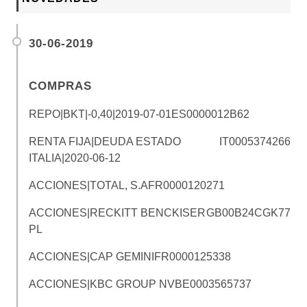
30-06-2019
COMPRAS
REPO|BKT|-0,40|2019-07-01
ES0000012B62
RENTA FIJA|DEUDA ESTADO
IT0005374266
ITALIA|2020-06-12
ACCIONES|TOTAL, S.A
FR0000120271
ACCIONES|RECKITT BENCKISER
GB00B24CGK77
PL
ACCIONES|CAP GEMINI
FR0000125338
ACCIONES|KBC GROUP NV
BE0003565737