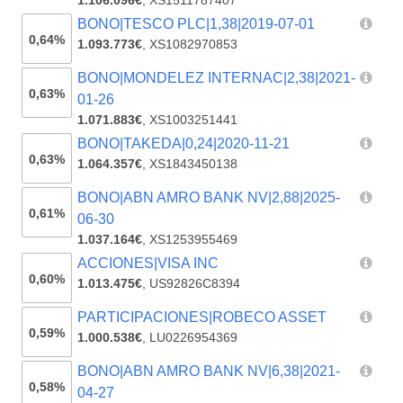
1.106.096€
,
XS1511787407
BONO|TESCO PLC|1,38|2019-07-01
0,64%
1.093.773€
,
XS1082970853
BONO|MONDELEZ INTERNAC|2,38|2021-
0,63%
01-26
1.071.883€
,
XS1003251441
BONO|TAKEDA|0,24|2020-11-21
0,63%
1.064.357€
,
XS1843450138
BONO|ABN AMRO BANK NV|2,88|2025-
0,61%
06-30
1.037.164€
,
XS1253955469
ACCIONES|VISA INC
0,60%
1.013.475€
,
US92826C8394
PARTICIPACIONES|ROBECO ASSET
0,59%
1.000.538€
,
LU0226954369
BONO|ABN AMRO BANK NV|6,38|2021-
0,58%
04-27