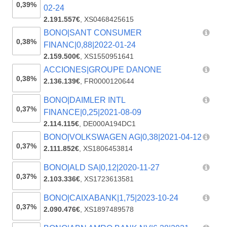
0,39%
02-24
2.191.557€
,
XS0468425615
BONO|SANT CONSUMER
0,38%
FINANC|0,88|2022-01-24
2.159.500€
,
XS1550951641
ACCIONES|GROUPE DANONE
0,38%
2.136.139€
,
FR0000120644
BONO|DAIMLER INTL
0,37%
FINANCE|0,25|2021-08-09
2.114.115€
,
DE000A194DC1
BONO|VOLKSWAGEN AG|0,38|2021-04-12
0,37%
2.111.852€
,
XS1806453814
BONO|ALD SA|0,12|2020-11-27
0,37%
2.103.336€
,
XS1723613581
BONO|CAIXABANK|1,75|2023-10-24
0,37%
2.090.476€
,
XS1897489578