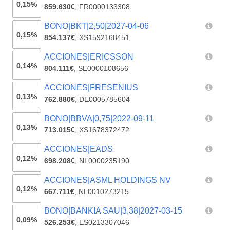
0,15%
859.630€
,
FR0000133308
BONO|BKT|2,50|2027-04-06
0,15%
854.137€
,
XS1592168451
ACCIONES|ERICSSON
0,14%
804.111€
,
SE0000108656
ACCIONES|FRESENIUS
0,13%
762.880€
,
DE0005785604
BONO|BBVA|0,75|2022-09-11
0,13%
713.015€
,
XS1678372472
ACCIONES|EADS
0,12%
698.208€
,
NL0000235190
ACCIONES|ASML HOLDINGS NV
0,12%
667.711€
,
NL0010273215
BONO|BANKIA SAU|3,38|2027-03-15
0,09%
526.253€
,
ES0213307046