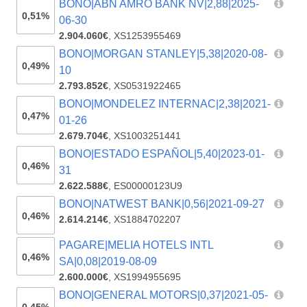
BONO|ABN AMRO BANK NV|2,88|2025-
0,51%
06-30
2.904.060€
,
XS1253955469
BONO|MORGAN STANLEY|5,38|2020-08-
0,49%
10
2.793.852€
,
XS0531922465
BONO|MONDELEZ INTERNAC|2,38|2021-
0,47%
01-26
2.679.704€
,
XS1003251441
BONO|ESTADO ESPAÑOL|5,40|2023-01-
0,46%
31
2.622.588€
,
ES00000123U9
BONO|NATWEST BANK|0,56|2021-09-27
0,46%
2.614.214€
,
XS1884702207
PAGARE|MELIA HOTELS INTL
0,46%
SA|0,08|2019-08-09
2.600.000€
,
XS1994955695
BONO|GENERAL MOTORS|0,37|2021-05-