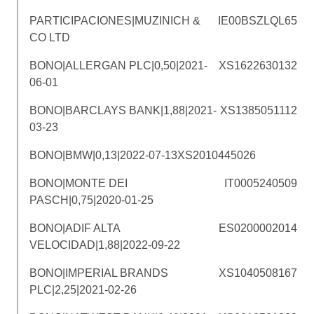
PARTICIPACIONES|MUZINICH &
IE00BSZLQL65
CO LTD
BONO|ALLERGAN PLC|0,50|2021-
XS1622630132
06-01
BONO|BARCLAYS BANK|1,88|2021-
XS1385051112
03-23
BONO|BMW|0,13|2022-07-13
XS2010445026
BONO|MONTE DEI
IT0005240509
PASCH|0,75|2020-01-25
BONO|ADIF ALTA
ES0200002014
VELOCIDAD|1,88|2022-09-22
BONO|IMPERIAL BRANDS
XS1040508167
PLC|2,25|2021-02-26