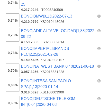
0,74%
25
4.217.024€
,
IT0005240509
BONO|BMW|0,13|2022-07-13
0,74%
4.210.079€
,
XS2010445026
BONO|ADIF ALTA VELOCIDAD|1,88|2022-
0,73%
09-22
4.159.738€
,
ES0200002014
BONO|IMPERIAL BRANDS
0,73%
PLC|2,25|2021-02-26
4.140.548€
,
XS1040508167
BONO|NATWEST BANK|0,40|2021-06-18
0,70%
3.957.625€
,
XS2013531228
BONO|INTESA SAN PAOLO
0,69%
SPA|1,13|2020-01-14
3.916.532€
,
XS1168003900
BONO|DEUTSCHE TELEKOM
0,69%
INT|0,04|2020-04-03