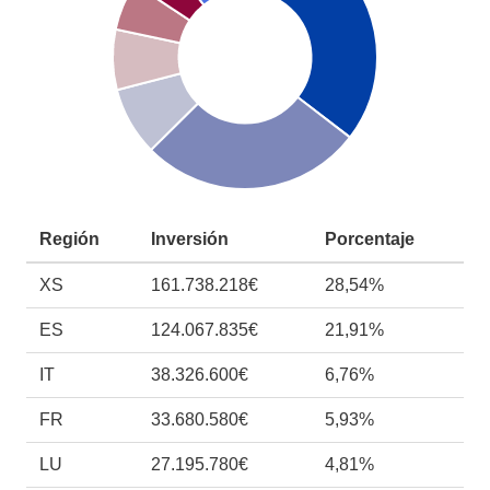
Región
Inversión
Porcentaje
XS
161.738.218€
28,54%
ES
124.067.835€
21,91%
IT
38.326.600€
6,76%
FR
33.680.580€
5,93%
LU
27.195.780€
4,81%