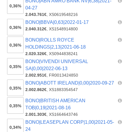
BONO|ABN AMRO BANK NV|6,38|2021-
0,36%
04-27
2.043.761€
,
XS0619548216
BONO|BBVA|0,63|2022-01-17
0,36%
2.040.312€
,
XS1548914800
BONO|ROLLS ROYCE
0,36%
HOLDINGS|2,13|2021-06-18
2.020.326€
,
XS0944838241
BONO|VIVENDI UNIVERSAL
0,35%
SA|0,00|2022-06-13
2.002.951€
,
FR0013424850
BONO|ABOTT IRELAND|0,00|2020-09-27
0,35%
2.002.862€
,
XS1883354547
BONO|BRITISH AMERICAN
0,35%
TOB|0,19|2021-08-16
2.001.303€
,
XS1664643746
BONO|LEASEPLAN CORP|1,00|2021-05-
0,34%
24