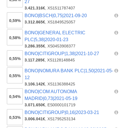
27
3.421.316€
,
XS1511787407
BONO|BSCH|0,75|2021-09-20
0,59%
3.312.865€
,
XS1849525057
BONO|GENERAL ELECTRIC
0,58%
PLC|5,38|2020-01-23
3.286.355€
,
XS0453908377
BONO|CITIGROUP|1,38|2021-10-27
0,55%
3.117.285€
,
XS1128148845
BONO|NOMURA BANK PLC|1,50|2021-05-
0,55%
12
3.106.142€
,
XS1136388425
BONO|COM AUTONOMA
0,54%
MADRID|0,73|2021-05-19
3.071.650€
,
ES0000101719
BONO|CITIGROUP|0,16|2023-03-21
0,53%
3.006.041€
,
XS1795253134