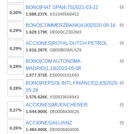
BONO|FIAT SPA|4,75|2021-03-22
0,30%
1.688.237€
,
XS1048568452
BONO|COMMERZBANK|4,00|2020-09-16
0,29%
1.629.179€
,
DE000CZ302M3
ACCIONES|ROYAL DUTCH PETROL
0,29%
1.616.287€
,
GB00B03MLX29
BONO|COM AUTONOMA
0,28%
MADRID|1,19|2022-05-08
1.577.372€
,
ES0000101693
BONO|REPSOL INTL FINANCE|2,63|2020-
0,28%
05-28
1.576.626€
,
XS0933604943
ACCIONES|MUENCHENER
0,27%
1.544.900€
,
DE0008430026
ACCIONES|ALLIANZ
0,26%
1.484.000€
,
DE0008404005