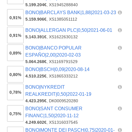
5.199.204€
,
XS1945288840
BONO|BARCLAYS BANK|1,88|2021-03-23
0,91%
5.159.906€
,
XS1385051112
BONO|ALLERGAN PLC|0,50|2021-06-01
0,91%
5.143.391€
,
XS1622630132
BONO|BANCO POPULAR
0,89%
ESPAÑO|2,00|2020-02-03
5.064.268€
,
XS1169791529
BONO|BSCH|0,09|2020-08-14
0,80%
4.510.225€
,
XS1865333212
BONO|NYKREDIT
0,78%
REALKREDIT|0,50|2022-01-19
4.423.295€
,
DK0009520280
BONO|SANT CONSUMER
0,75%
FINANC|1,50|2020-11-12
4.249.602€
,
XS1316037545
BONO|MONTE DEI PASCH|0,75|2020-01-