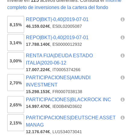
invierte en
125
activos diferentes. Consulta el
informe
completo de inversiones de la cartera del fondo
REPO|BKT|-0,40|2019-07-01
8,15%
46.159.024€
,
ES0L02005087
REPO|BKT|-0,40|2019-07-01
3,14%
17.788.140€
,
ES0000012932
RENTA FIJA|DEUDA ESTADO
3,00%
ITALIA|2020-06-12
17.007.224€
,
IT0005374266
PARTICIPACIONES|AMUNDI
2,70%
INVESTMENT
15.298.153€
,
FR0007038138
PARTICIPACIONES|BLACKROCK INC
2,65%
14.997.470€
,
IE00B4ND3602
PARTICIPACIONES|DEUTSCHE ASSET
2,15%
MANAG
12.176.674€
,
LU1534073041