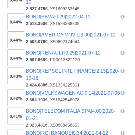
0,45%
10
2.527.475€
,
XS1609252645
BONO|BBVA|0,29|2022-04-12
0,44%
2.518.350€
,
XS1594368539
BONO|AMERICA MOVIL|3,00|2021-07-12
0,44%
2.508.078€
,
XS0802174044
BONO|RENAULT|0,25|2021-07-12
0,44%
2.507.968€
,
FR0013322120
BONO|REPSOL INTL FINANCE|2,13|2020-
0,43%
12-16
2.424.088€
,
XS1334225361
BONO|VOLKSWAGEN AG|0,14|2021-07-06
0,42%
2.394.103€
,
XS1642546078
BONO|TELECOM ITALIA SPA|4,00|2020-
0,41%
01-21
2.323.481€
,
XS0868458653
BONO|RCI BANQUE|0,34|2021-04-12