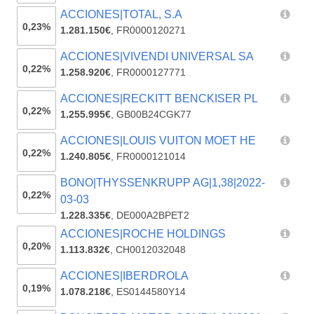
ACCIONES|TOTAL, S.A
0,23%
1.281.150€
,
FR0000120271
ACCIONES|VIVENDI UNIVERSAL SA
0,22%
1.258.920€
,
FR0000127771
ACCIONES|RECKITT BENCKISER PL
0,22%
1.255.995€
,
GB00B24CGK77
ACCIONES|LOUIS VUITON MOET HE
0,22%
1.240.805€
,
FR0000121014
BONO|THYSSENKRUPP AG|1,38|2022-
0,22%
03-03
1.228.335€
,
DE000A2BPET2
ACCIONES|ROCHE HOLDINGS
0,20%
1.113.832€
,
CH0012032048
ACCIONES|IBERDROLA
0,19%
1.078.218€
,
ES0144580Y14