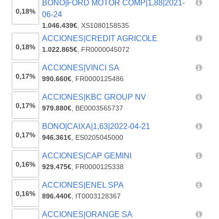
BONO|FORD MOTOR COMP|1,88|2021-
0,18%
06-24
1.046.439€
,
XS1080158535
ACCIONES|CREDIT AGRICOLE
0,18%
1.022.865€
,
FR0000045072
ACCIONES|VINCI SA
0,17%
990.660€
,
FR0000125486
ACCIONES|KBC GROUP NV
0,17%
979.880€
,
BE0003565737
BONO|CAIXA|1,63|2022-04-21
0,17%
946.361€
,
ES0205045000
ACCIONES|CAP GEMINI
0,16%
929.475€
,
FR0000125338
ACCIONES|ENEL SPA
0,16%
896.440€
,
IT0003128367
ACCIONES|ORANGE SA