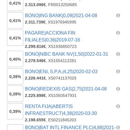
0,41%
2.313.096€
,
FR0013250685
BONO|ING BANK|0,09|2021-04-08
0,41%
2.311.739€
,
XS1976945995
PAGARE|ACCIONA FIN
0,41%
FILIALES|0,36|2019-07-16
2.299.816€
,
XS1936850723
BONO|NIBC BANK NV|1,50|2022-01-31
0,40%
2.278.546€
,
XS1554112281
BONO|ENI, S.P.A.|4,25|2020-02-03
0,39%
2.226.441€
,
XS0741137029
BONO|REDEXIS GAS|2,75|2021-04-08
0,39%
2.225.898€
,
XS1050547931
RENTA FIJA|ABERTIS
0,39%
INFRAESTRUCT|4,38|2020-03-30
2.198.655€
,
ES0211845203
BONO|BAT INTL FINANCE PLC|4,88|2021-