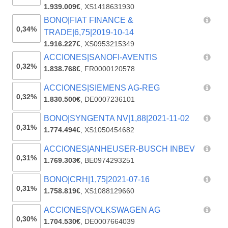
1.939.009€
,
XS1418631930
BONO|FIAT FINANCE &
0,34%
TRADE|6,75|2019-10-14
1.916.227€
,
XS0953215349
ACCIONES|SANOFI-AVENTIS
0,32%
1.838.768€
,
FR0000120578
ACCIONES|SIEMENS AG-REG
0,32%
1.830.500€
,
DE0007236101
BONO|SYNGENTA NV|1,88|2021-11-02
0,31%
1.774.494€
,
XS1050454682
ACCIONES|ANHEUSER-BUSCH INBEV
0,31%
1.769.303€
,
BE0974293251
BONO|CRH|1,75|2021-07-16
0,31%
1.758.819€
,
XS1088129660
ACCIONES|VOLKSWAGEN AG
0,30%
1.704.530€
,
DE0007664039