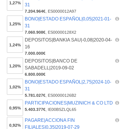
1,27%
31
7.204.964€
,
ES0000012A97
BONO|ESTADO ESPAÑOL|0,05|2021-01-
1,25%
31
7.060.908€
,
ES00000128X2
DEPOSITOS|BANKIA SAU|-0,08|2020-04-
1,24%
16
7.000.000€
DEPOSITOS|BANCO DE
1,20%
SABADELL|2019-09-02
6.800.000€
BONO|ESTADO ESPAÑOL|2,75|2024-10-
1,02%
31
5.781.027€
,
ES00000126B2
PARTICIPACIONES|MUZINICH & CO LTD
0,95%
5.403.377€
,
IE00BSZLQL65
PAGARE|ACCIONA FIN
0,92%
FILIALES|0,35|2019-07-29