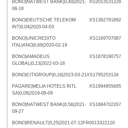
BONO|NATWEST BANK|0,40|2021-
XS2013531228
06-18
BONO|DEUTSCHE TELEKOM
XS1382791892
INT|0,04|2020-04-03
BONO|UNICREDITO
XS1169707087
ITALIANO|0,69|2020-02-19
BONO|AMADEUS
XS1878190757
GLOBAL|0,13|2022-03-18
BONO|CITIGROUP|0,16|2023-03-21
XS1795253134
PAGARE|MELIA HOTELS INTL
XS1994955695
SA|0,08|2019-08-09
BONO|NATWEST BANK|0,56|2021-
XS1884702207
09-27
BONO|RENAULT|0,25|2021-07-12
FR0013322120