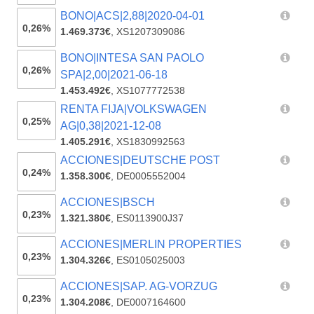
BONO|ACS|2,88|2020-04-01
0,26%
1.469.373€
,
XS1207309086
BONO|INTESA SAN PAOLO
0,26%
SPA|2,00|2021-06-18
1.453.492€
,
XS1077772538
RENTA FIJA|VOLKSWAGEN
0,25%
AG|0,38|2021-12-08
1.405.291€
,
XS1830992563
ACCIONES|DEUTSCHE POST
0,24%
1.358.300€
,
DE0005552004
ACCIONES|BSCH
0,23%
1.321.380€
,
ES0113900J37
ACCIONES|MERLIN PROPERTIES
0,23%
1.304.326€
,
ES0105025003
ACCIONES|SAP. AG-VORZUG
0,23%
1.304.208€
,
DE0007164600