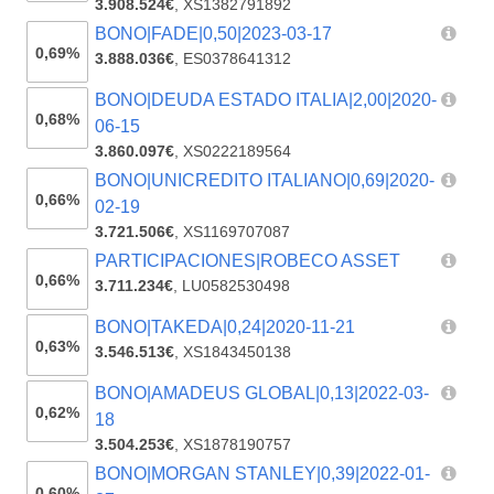
3.908.524€
,
XS1382791892
BONO|FADE|0,50|2023-03-17
0,69%
3.888.036€
,
ES0378641312
BONO|DEUDA ESTADO ITALIA|2,00|2020-
0,68%
06-15
3.860.097€
,
XS0222189564
BONO|UNICREDITO ITALIANO|0,69|2020-
0,66%
02-19
3.721.506€
,
XS1169707087
PARTICIPACIONES|ROBECO ASSET
0,66%
3.711.234€
,
LU0582530498
BONO|TAKEDA|0,24|2020-11-21
0,63%
3.546.513€
,
XS1843450138
BONO|AMADEUS GLOBAL|0,13|2022-03-
0,62%
18
3.504.253€
,
XS1878190757
BONO|MORGAN STANLEY|0,39|2022-01-
0,60%