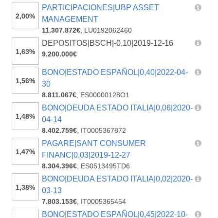
PARTICIPACIONES|UBP ASSET
2,00%
MANAGEMENT
11.307.872€
,
LU0192062460
DEPOSITOS|BSCH|-0,10|2019-12-16
1,63%
9.200.000€
BONO|ESTADO ESPAÑOL|0,40|2022-04-
1,56%
30
8.811.067€
,
ES00000128O1
BONO|DEUDA ESTADO ITALIA|0,06|2020-
1,48%
04-14
8.402.759€
,
IT0005367872
PAGARE|SANT CONSUMER
1,47%
FINANC|0,03|2019-12-27
8.304.396€
,
ES0513495TD6
BONO|DEUDA ESTADO ITALIA|0,02|2020-
1,38%
03-13
7.803.153€
,
IT0005365454
BONO|ESTADO ESPAÑOL|0,45|2022-10-