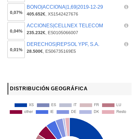
BONO|ACCIONA|1,69|2019-12-29
0,07%
405.652€
,
XS1542427676
ACCIONES|CELLNEX TELECOM
0,04%
235.232€
,
ES0105066007
DERECHOS|REPSOL YPF, S.A.
0,01%
28.500€
,
ES06735169E5
DISTRIBUCIÓN GEOGRÁFICA