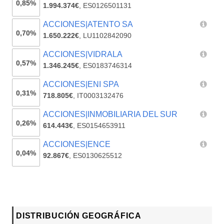
0,85%
1.994.374€
,
ES0126501131
ACCIONES|ATENTO SA
0,70%
1.650.222€
,
LU1102842090
ACCIONES|VIDRALA
0,57%
1.346.245€
,
ES0183746314
ACCIONES|ENI SPA
0,31%
718.805€
,
IT0003132476
ACCIONES|INMOBILIARIA DEL SUR
0,26%
614.443€
,
ES0154653911
ACCIONES|ENCE
0,04%
92.867€
,
ES0130625512
DISTRIBUCIÓN GEOGRÁFICA