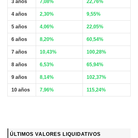
3 años
7,08%
22,76%
4 años
2,30%
9,55%
5 años
4,06%
22,05%
6 años
8,20%
60,54%
7 años
10,43%
100,28%
8 años
6,53%
65,94%
9 años
8,14%
102,37%
10 años
7,96%
115,24%
ÚLTIMOS VALORES LIQUIDATIVOS