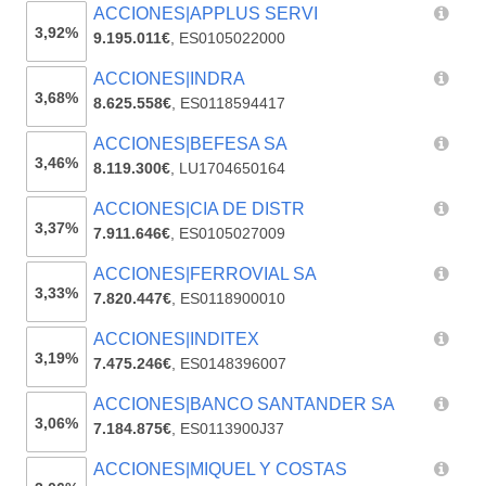
ACCIONES|APPLUS SERVI
3,92%
9.195.011€
,
ES0105022000
ACCIONES|INDRA
3,68%
8.625.558€
,
ES0118594417
ACCIONES|BEFESA SA
3,46%
8.119.300€
,
LU1704650164
ACCIONES|CIA DE DISTR
3,37%
7.911.646€
,
ES0105027009
ACCIONES|FERROVIAL SA
3,33%
7.820.447€
,
ES0118900010
ACCIONES|INDITEX
3,19%
7.475.246€
,
ES0148396007
ACCIONES|BANCO SANTANDER SA
3,06%
7.184.875€
,
ES0113900J37
ACCIONES|MIQUEL Y COSTAS