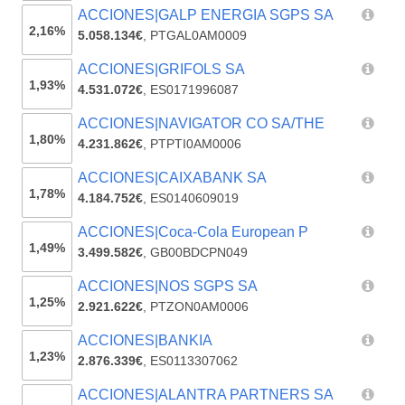
ACCIONES|GALP ENERGIA SGPS SA
2,16%
5.058.134€
,
PTGAL0AM0009
ACCIONES|GRIFOLS SA
1,93%
4.531.072€
,
ES0171996087
ACCIONES|NAVIGATOR CO SA/THE
1,80%
4.231.862€
,
PTPTI0AM0006
ACCIONES|CAIXABANK SA
1,78%
4.184.752€
,
ES0140609019
ACCIONES|Coca-Cola European P
1,49%
3.499.582€
,
GB00BDCPN049
ACCIONES|NOS SGPS SA
1,25%
2.921.622€
,
PTZON0AM0006
ACCIONES|BANKIA
1,23%
2.876.339€
,
ES0113307062
ACCIONES|ALANTRA PARTNERS SA