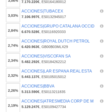
3,06%
7.170.220€
,
ES0164180012
ACCIONES|TUBACEX
3,03%
7.106.997€
,
ES0132945017
ACCIONES|GRUPO CATALANA OCCID
2,84%
6.670.528€
,
ES0116920333
ACCIONES|ROYAL DUTCH PETROL
2,74%
6.420.963€
,
GB00B03MLX29
ACCIONES|VISCOFAN SA
2,34%
5.482.292€
,
ES0184262212
ACCIONES|LAR ESPANA REAL ESTA
2,32%
5.443.137€
,
ES0105015012
ACCIONES|BBVA
2,26%
5.313.590€
,
ES0113211835
ACCIONES|ATRESMEDIA CORP DE M
2,19%
5.129.247€
,
ES0109427734