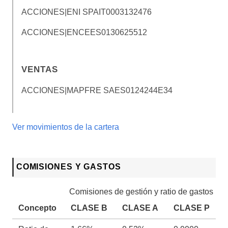
ACCIONES|ENI SPA
IT0003132476
ACCIONES|ENCE
ES0130625512
VENTAS
ACCIONES|MAPFRE SA
ES0124244E34
Ver movimientos de la cartera
COMISIONES Y GASTOS
Comisiones de gestión y ratio de gastos
Concepto
CLASE B
CLASE A
CLASE P