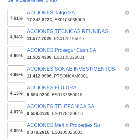
de la cartera del fondo
ACCIONES|Talgo SA
7,61%
17.842.622€
,
ES0105065009
ACCIONES|TECNICAS REUNIDAS
4,94%
11.577.702€
,
ES0178165017
ACCIONES|Prosegur Cash SA
4,90%
11.505.430€
,
ES0105229001
ACCIONES|SONAE INVESTIMENTOS-
4,86%
11.412.990€
,
PTSON0AM0001
ACCIONES|FLUIDRA
4,13%
9.694.020€
,
ES0137650018
ACCIONES|TELEFONICA SA
4,07%
9.558.012€
,
ES0178430E18
ACCIONES|Merlin Properties So
4,00%
9.376.261€
,
ES0105025003