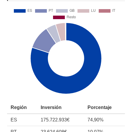
Región
Inversión
Porcentaje
ES
175.722.933€
74,90%
PT
23.624.608€
10,07%