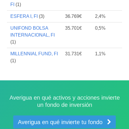
FI
(1)
ESFERA I, FI
(3)
36.769€
2,4%
UNIFOND BOLSA
35.701€
0,5%
INTERNACIONAL, FI
(1)
MILLENNIAL FUND, FI
31.731€
1,1%
(1)
Averigua en qué activos y acciones invierte
un fondo de inversión
Averigua en qué invierte tu fondo