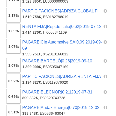
1,17%
1.523.865€
,
LU0000000009
PARTICIPACIONES|ADRIZA GLOBAL FI
1,17%
1.519.758€
,
ES0182798019
RENTA FIJA|Rep.de Italia|0,62|2019-07-12
1,09%
1.414.270€
,
IT0005341109
PAGARE|Cie Automotive SA|0,09|2019-09-
1,07%
09
1.399.751€
,
XS2010166812
PAGARE|BARCELÓ|0,26|2019-09-10
1,07%
1.399.009€
,
ES0505047169
PARTICIPACIONES|ADRIZA RENTA FIJA
0,92%
1.194.327€
,
ES0119376020
PAGARE|ELECNOR|0,21|2019-07-31
0,69%
899.862€
,
ES0529743728
PAGARE|Audax Energia|0,70|2019-12-02
0,31%
398.848€
,
ES0536463047