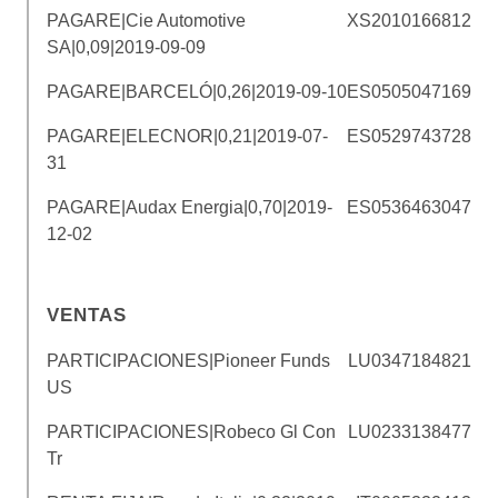
PAGARE|Cie Automotive
XS2010166812
SA|0,09|2019-09-09
PAGARE|BARCELÓ|0,26|2019-09-10
ES0505047169
PAGARE|ELECNOR|0,21|2019-07-
ES0529743728
31
PAGARE|Audax Energia|0,70|2019-
ES0536463047
12-02
VENTAS
PARTICIPACIONES|Pioneer Funds
LU0347184821
US
PARTICIPACIONES|Robeco Gl Con
LU0233138477
Tr