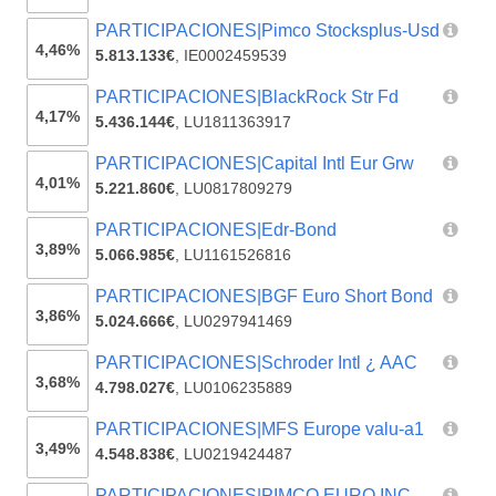
PARTICIPACIONES|Pimco Stocksplus-Usd
4,46%
5.813.133€
,
IE0002459539
PARTICIPACIONES|BlackRock Str Fd
4,17%
5.436.144€
,
LU1811363917
PARTICIPACIONES|Capital Intl Eur Grw
4,01%
5.221.860€
,
LU0817809279
PARTICIPACIONES|Edr-Bond
3,89%
5.066.985€
,
LU1161526816
PARTICIPACIONES|BGF Euro Short Bond
3,86%
5.024.666€
,
LU0297941469
PARTICIPACIONES|Schroder Intl ¿ AAC
3,68%
4.798.027€
,
LU0106235889
PARTICIPACIONES|MFS Europe valu-a1
3,49%
4.548.838€
,
LU0219424487
PARTICIPACIONES|PIMCO EURO INC