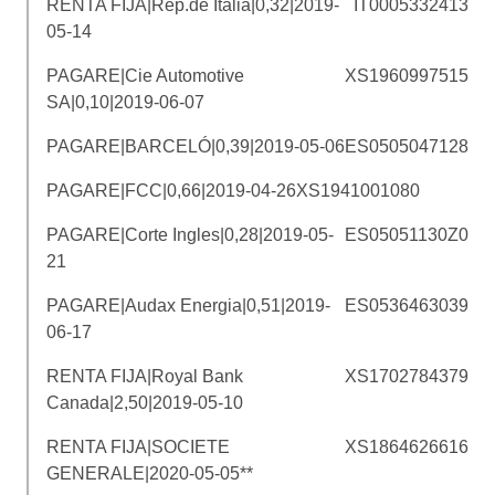
RENTA FIJA|Rep.de Italia|0,32|2019-
IT0005332413
05-14
PAGARE|Cie Automotive
XS1960997515
SA|0,10|2019-06-07
PAGARE|BARCELÓ|0,39|2019-05-06
ES0505047128
PAGARE|FCC|0,66|2019-04-26
XS1941001080
PAGARE|Corte Ingles|0,28|2019-05-
ES05051130Z0
21
PAGARE|Audax Energia|0,51|2019-
ES0536463039
06-17
RENTA FIJA|Royal Bank
XS1702784379
Canada|2,50|2019-05-10
RENTA FIJA|SOCIETE
XS1864626616
GENERALE|2020-05-05**