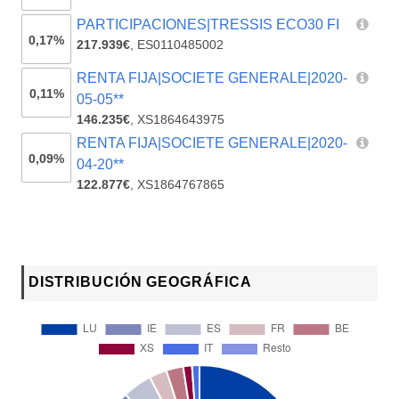
PARTICIPACIONES|TRESSIS ECO30 FI
0,17%
217.939€
,
ES0110485002
RENTA FIJA|SOCIETE GENERALE|2020-
0,11%
05-05**
146.235€
,
XS1864643975
RENTA FIJA|SOCIETE GENERALE|2020-
0,09%
04-20**
122.877€
,
XS1864767865
DISTRIBUCIÓN GEOGRÁFICA