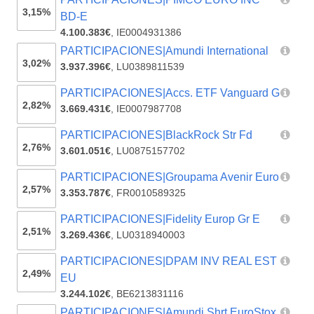
3,15%
BD-E
4.100.383€
,
IE0004931386
PARTICIPACIONES|Amundi International
3,02%
3.937.396€
,
LU0389811539
PARTICIPACIONES|Accs. ETF Vanguard G
2,82%
3.669.431€
,
IE0007987708
PARTICIPACIONES|BlackRock Str Fd
2,76%
3.601.051€
,
LU0875157702
PARTICIPACIONES|Groupama Avenir Euro
2,57%
3.353.787€
,
FR0010589325
PARTICIPACIONES|Fidelity Europ Gr E
2,51%
3.269.436€
,
LU0318940003
PARTICIPACIONES|DPAM INV REAL EST
2,49%
EU
3.244.102€
,
BE6213831116
PARTICIPACIONES|Amundi Shrt EuroStox