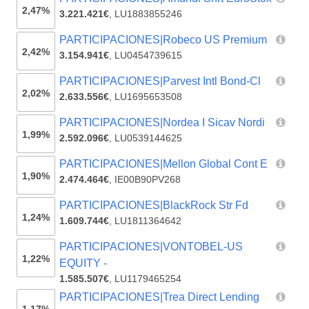
2,47%
3.221.421€
,
LU1883855246
PARTICIPACIONES|Robeco US Premium
2,42%
3.154.941€
,
LU0454739615
PARTICIPACIONES|Parvest Intl Bond-Cl
2,02%
2.633.556€
,
LU1695653508
PARTICIPACIONES|Nordea I Sicav Nordi
1,99%
2.592.096€
,
LU0539144625
PARTICIPACIONES|Mellon Global Cont E
1,90%
2.474.464€
,
IE00B90PV268
PARTICIPACIONES|BlackRock Str Fd
1,24%
1.609.744€
,
LU1811364642
PARTICIPACIONES|VONTOBEL-US
1,22%
EQUITY -
1.585.507€
,
LU1179465254
PARTICIPACIONES|Trea Direct Lending