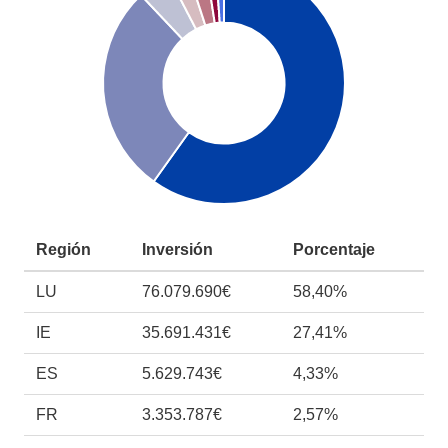
Región
Inversión
Porcentaje
LU
76.079.690€
58,40%
IE
35.691.431€
27,41%
ES
5.629.743€
4,33%
FR
3.353.787€
2,57%