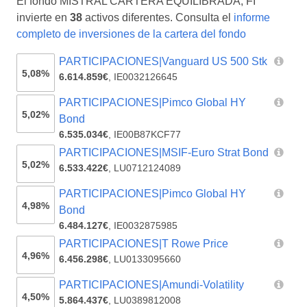
El fondo MISTRAL CARTERA EQUILIBRADA, FI
invierte en
38
activos diferentes. Consulta el
informe
completo de inversiones de la cartera del fondo
PARTICIPACIONES|Vanguard US 500 Stk
5,08%
6.614.859€
,
IE0032126645
PARTICIPACIONES|Pimco Global HY
5,02%
Bond
6.535.034€
,
IE00B87KCF77
PARTICIPACIONES|MSIF-Euro Strat Bond
5,02%
6.533.422€
,
LU0712124089
PARTICIPACIONES|Pimco Global HY
4,98%
Bond
6.484.127€
,
IE0032875985
PARTICIPACIONES|T Rowe Price
4,96%
6.456.298€
,
LU0133095660
PARTICIPACIONES|Amundi-Volatility
4,50%
5.864.437€
,
LU0389812008