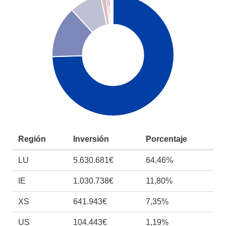
Región
Inversión
Porcentaje
LU
5.630.681€
64,46%
IE
1.030.738€
11,80%
XS
641.943€
7,35%
US
104.443€
1,19%