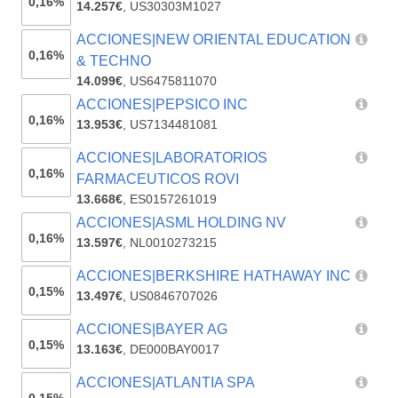
0,16%
14.257€
,
US30303M1027
ACCIONES|NEW ORIENTAL EDUCATION
0,16%
& TECHNO
14.099€
,
US6475811070
ACCIONES|PEPSICO INC
0,16%
13.953€
,
US7134481081
ACCIONES|LABORATORIOS
0,16%
FARMACEUTICOS ROVI
13.668€
,
ES0157261019
ACCIONES|ASML HOLDING NV
0,16%
13.597€
,
NL0010273215
ACCIONES|BERKSHIRE HATHAWAY INC
0,15%
13.497€
,
US0846707026
ACCIONES|BAYER AG
0,15%
13.163€
,
DE000BAY0017
ACCIONES|ATLANTIA SPA