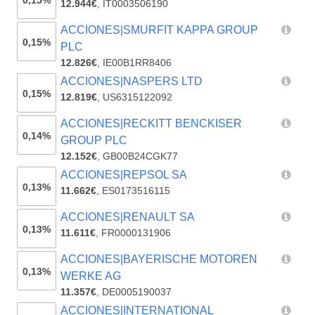
0,15%
12.944€
,
IT0003506190
ACCIONES|SMURFIT KAPPA GROUP
0,15%
PLC
12.826€
,
IE00B1RR8406
ACCIONES|NASPERS LTD
0,15%
12.819€
,
US6315122092
ACCIONES|RECKITT BENCKISER
0,14%
GROUP PLC
12.152€
,
GB00B24CGK77
ACCIONES|REPSOL SA
0,13%
11.662€
,
ES0173516115
ACCIONES|RENAULT SA
0,13%
11.611€
,
FR0000131906
ACCIONES|BAYERISCHE MOTOREN
0,13%
WERKE AG
11.357€
,
DE0005190037
ACCIONES|INTERNATIONAL