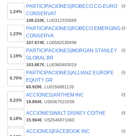
PARTICIPACIONES|ROBECO CG-EURO
1,24%
CONSERVAT
108.210€
,
LU0312333569
PARTICIPACIONES|ROBECO EMERGING
1,23%
CONSERVA
107.674€
,
LU0582530498
PARTICIPACIONES|MORGAN STANLEY
1,19%
GLOBAL BR
103.667€
,
LU0360483019
PARTICIPACIONES|ALLIANZ EUROPE
0,70%
EQUITY GR
60.929€
,
LU0256881128
ACCIONES|ANTHEM INC
0,23%
19.854€
,
US0367521038
ACCIONES|WALT DISNEY CO/THE
0,18%
15.964€
,
US2546871060
ACCIONES|FACEBOOK INC