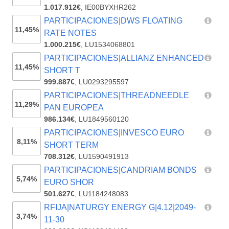
1.017.912€
,
IE00BYXHR262
PARTICIPACIONES|DWS FLOATING
11,45%
RATE NOTES
1.000.215€
,
LU1534068801
PARTICIPACIONES|ALLIANZ ENHANCED
11,45%
SHORT T
999.887€
,
LU0293295597
PARTICIPACIONES|THREADNEEDLE
11,29%
PAN EUROPEA
986.134€
,
LU1849560120
PARTICIPACIONES|INVESCO EURO
8,11%
SHORT TERM
708.312€
,
LU1590491913
PARTICIPACIONES|CANDRIAM BONDS
5,74%
EURO SHOR
501.627€
,
LU1184248083
RFIJA|NATURGY ENERGY G|4.12|2049-
3,74%
11-30