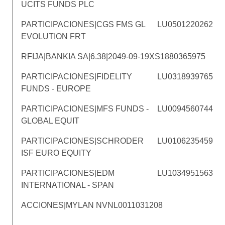
UCITS FUNDS PLC
PARTICIPACIONES|CGS FMS GL
LU0501220262
EVOLUTION FRT
RFIJA|BANKIA SA|6.38|2049-09-19
XS1880365975
PARTICIPACIONES|FIDELITY
LU0318939765
FUNDS - EUROPE
PARTICIPACIONES|MFS FUNDS -
LU0094560744
GLOBAL EQUIT
PARTICIPACIONES|SCHRODER
LU0106235459
ISF EURO EQUITY
PARTICIPACIONES|EDM
LU1034951563
INTERNATIONAL - SPAN
ACCIONES|MYLAN NV
NL0011031208