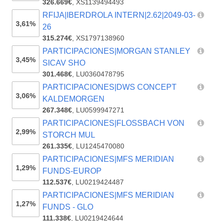
326.669€
,
XS1139494493
RFIJA|IBERDROLA INTERN|2.62|2049-03-
3,61%
26
315.274€
,
XS1797138960
PARTICIPACIONES|MORGAN STANLEY
3,45%
SICAV SHO
301.468€
,
LU0360478795
PARTICIPACIONES|DWS CONCEPT
3,06%
KALDEMORGEN
267.348€
,
LU0599947271
PARTICIPACIONES|FLOSSBACH VON
2,99%
STORCH MUL
261.335€
,
LU1245470080
PARTICIPACIONES|MFS MERIDIAN
1,29%
FUNDS-EUROP
112.537€
,
LU0219424487
PARTICIPACIONES|MFS MERIDIAN
1,27%
FUNDS - GLO
111.338€
,
LU0219424644